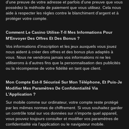
d'une preuve de votre adresse et parfois d'une preuve que vous
possédez la méthode de paiement que vous utilisez. Cela nous
aide à respecter les règles contre le blanchiment d'argent et à
protéger votre compte.
Comment Le Casino Utilise-T-Il Mes Informations Pour
M'Envoyer Des Offres Et Des Bonus ?
Vos informations d'inscription et les jeux auxquels vous jouez
nous aident à créer des offres et des bonus plus adaptés à
vous. Nous ne vendrons jamais vos informations ni ne les
utiliserons à d'autres fins que la personnalisation des publicités
ou la récompense de votre fidélité en tant que client.
Mon Compte Est-Il Sécurisé Sur Mon Téléphone, Et Puis-Je
Modifier Mes Paramètres De Confidentialité Via
L'Application ?
Sur mobile comme sur ordinateur, votre compte reste protégé
par les mêmes normes de chiffrement. Si vous souhaitez garder
un contrôle total sur vos données sur n'importe quel appareil,
vous pouvez toujours consulter et modifier vos paramètres de
confidentialité via l'application ou le navigateur mobile.