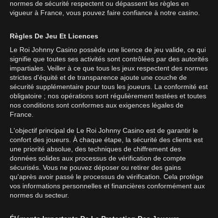
normes de sécurité respectent ou dépassent les règles en
vigueur à France, vous pouvez faire confiance à notre casino.
Règles De Jeu Et Licences
Le Roi Johnny Casino possède une licence de jeu valide, ce qui
signifie que toutes ses activités sont contrôlées par des autorités
impartiales. Veiller à ce que tous les jeux respectent des normes
strictes d'équité et de transparence ajoute une couche de
sécurité supplémentaire pour tous les joueurs. La conformité est
obligatoire ; nos opérations sont régulièrement testées et toutes
nos conditions sont conformes aux exigences légales de
France.
L'objectif principal de Le Roi Johnny Casino est de garantir le
confort des joueurs. À chaque étape, la sécurité des clients est
une priorité absolue, des techniques de chiffrement des
données solides aux processus de vérification de compte
sécurisés. Vous ne pouvez déposer ou retirer des gains
qu'après avoir passé le processus de vérification. Cela protège
vos informations personnelles et financières conformément aux
normes du secteur.