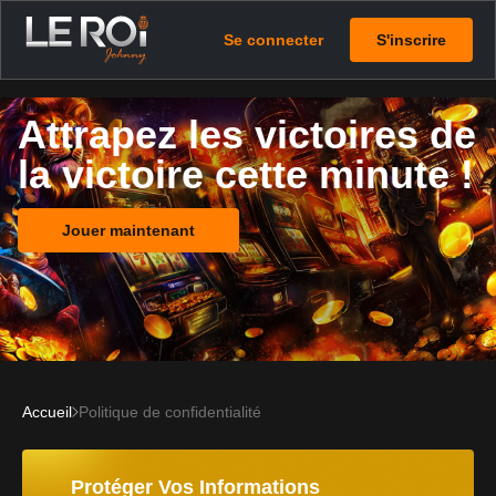
Se connecter
S'inscrire
Attrapez les victoires de
la victoire cette minute !
Jouer maintenant
Accueil
Politique de confidentialité
Protéger Vos Informations