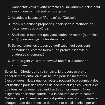
Connectez-vous à votre compte Le Roi Johnny Casino pour
savoir comment récupérer vos gains.
Accédez à la section "Retraits" ou "Caisse".
Parmi les options proposées, choisissez la méthode de
retrait que vous préférez.
Saisissez le montant que vous souhaitez retirer (au moins
20 $), puis envoyez votre demande.
Suivez toutes les étapes de vérification qui vous sont
demandées, comme fournir une preuve d'identité ou
d'adresse si demandé.
Votre argent vous sera envoyé une fois la demande
approuvée.
Selon la méthode de retrait choisie, le processus prend
généralement entre 24 et 48 heures pour les méthodes
électroniques. Notez que les retraits peuvent être soumis à des
vérifications pour des raisons de sécurité et légales. Veiller à ce
que tous les paiements soient traités conformément à nos
exigences de licence contribue à la sécurité de votre compte.
Notre équipe du service client est prête à vous accompagner à
chaque étape du processus de retrait et est disponible par chat