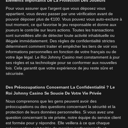
Éléments Importants De La Protection Des Joueurs
Pour vous assurer que l'argent que vous déposez vous
appartient, vous devez passer par une vérification avant de
pouvoir déposer plus de €100. Vous pouvez vous auto-exclure à
tout moment, ce qui favorise le jeu responsable et donne aux
joueurs le contrôle sur leurs actions. Toutes les transactions
sont surveillées afin de détecter toute activité inhabituelle ou
illégale immédiatement. Des règles de confidentialité strictes
déterminent comment traiter et empêcher les tiers de voir vos
informations personnelles en fonction de votre français ou de
votre âge légal. Le Roi Johnny Casino met constamment à jour
ses règles et sa technologie pour se conformer aux nouvelles
lois. Cela garantit que votre expérience de jeu reste sûre et
sécurisée.
Des Préoccupations Concernant La Confidentialité ? Le
Roi Johnny Casino Se Soucie De Votre Vie Privée
Nous comprenons que les gens peuvent avoir des
préoccupations ou des questions concernant la sécurité et la
protection de leurs données personnelles. Si vous avez une
question concernant la vie privée, notre équipe du service client
est formée pour y répondre. Elle veillera à ce que chaque