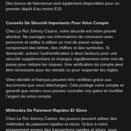
Des bonus de bienvenue sont également disponibles pour un
premier dépôt d'au moins €10.
Conseils De Sécurité Importants Pour Votre Compte
Chez Le Roi Johnny Casino, votre sécurité est notre priorité
absolue. Ne partagez vos informations de connexion avec
personne et veillez à utiliser un mot de passe unique
comprenant des lettres, des chiffres et des symboles. Si
demandé, activez l'authentification à deux facteurs pour une
sécurité supplémentaire et changez régulièrement votre mot de
passe pour réduire les risques. Une vérification du compte peut
être nécessaire pour les retraits ou pour respecter les règles.
Votre identité et français peuvent être vérifiées grâce aux
documents que vous téléchargez. Cela protège votre compte et
garantit que seules vous pouvez consulter vos gains et modifier
l'argent de votre compte.
Méthodes De Paiement Rapides Et Sûres
Chez Le Roi Johnny Casino, les joueurs peuvent utiliser des
méthodes de paiement rapides et sûres. Grâce à notre
engagement envers des transactions rapides et sûres, vous