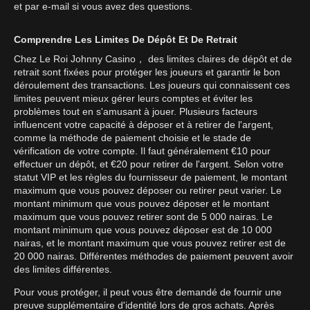
et par e-mail si vous avez des questions.
Comprendre Les Limites De Dépôt Et De Retrait
Chez Le Roi Johnny Casino， des limites claires de dépôt et de
retrait sont fixées pour protéger les joueurs et garantir le bon
déroulement des transactions. Les joueurs qui connaissent ces
limites peuvent mieux gérer leurs comptes et éviter les
problèmes tout en s'amusant à jouer. Plusieurs facteurs
influencent votre capacité à déposer et à retirer de l'argent,
comme la méthode de paiement choisie et le stade de
vérification de votre compte. Il faut généralement €10 pour
effectuer un dépôt, et €20 pour retirer de l'argent. Selon votre
statut VIP et les règles du fournisseur de paiement, le montant
maximum que vous pouvez déposer ou retirer peut varier. Le
montant minimum que vous pouvez déposer et le montant
maximum que vous pouvez retirer sont de 5 000 nairas. Le
montant minimum que vous pouvez déposer est de 10 000
nairas, et le montant maximum que vous pouvez retirer est de
20 000 nairas. Différentes méthodes de paiement peuvent avoir
des limites différentes.
Pour vous protéger, il peut vous être demandé de fournir une
preuve supplémentaire d'identité lors de gros achats. Après