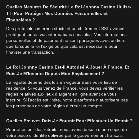
Quelles Mesures De Sécurité Le Roi Johnny Casino Utilise-
T-Il Pour Protéger Mes Données Personnelles Et
Financières ?
Des protocoles internes stricts et un chiffrement SSL avancé
protègent toutes vos informations sensibles. Vos informations
personnelles et de paiement ne sont partagées avec un tiers
que lorsque la loi l'exige ou que cela est nécessaire pour
finaliser une transaction.
Le Roi Johnny Casino Est-Il Autorisé À Jouer À France, Et
Puis-Je M'Inscrire Depuis Mon Emplacement ?
La légalité dépend des lois en vigueur dans votre lieu de
résidence. Si vous venez de France, vous devez vérifier les
règles relatives aux jeux d'argent en ligne avant de vous
inscrire. Si l'accès est limité, notre plateforme n'autorisera pas
les personnes de votre région à créer un compte.
Quelles Preuves Dois-Je Fournir Pour Effectuer Un Retrait ?
Pour effectuer des retraits, nous avons besoin d'une copie de
votre pièce d'identité délivrée par le gouvernement français,