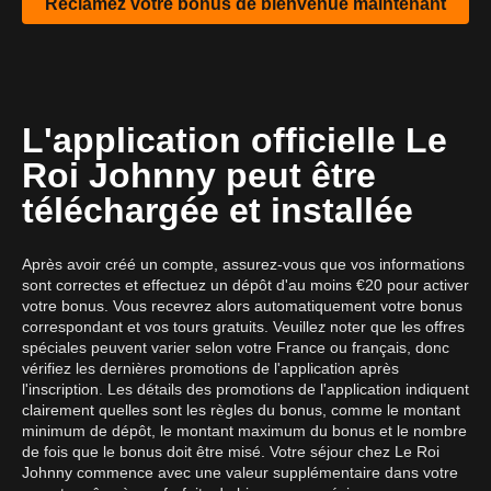
Réclamez votre bonus de bienvenue maintenant
L'application officielle Le
Roi Johnny peut être
téléchargée et installée
Après avoir créé un compte, assurez-vous que vos informations
sont correctes et effectuez un dépôt d'au moins €20 pour activer
votre bonus. Vous recevrez alors automatiquement votre bonus
correspondant et vos tours gratuits. Veuillez noter que les offres
spéciales peuvent varier selon votre France ou français, donc
vérifiez les dernières promotions de l'application après
l'inscription. Les détails des promotions de l'application indiquent
clairement quelles sont les règles du bonus, comme le montant
minimum de dépôt, le montant maximum du bonus et le nombre
de fois que le bonus doit être misé. Votre séjour chez Le Roi
Johnny commence avec une valeur supplémentaire dans votre