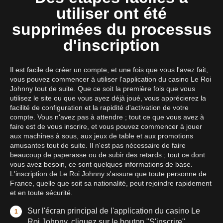
utiliser ont été
supprimées du processus
d'inscription
Il est facile de créer un compte, et une fois que vous l'avez fait,
vous pouvez commencer à utiliser l'application du casino Le Roi
Johnny tout de suite. Que ce soit la première fois que vous
utilisez le site ou que vous ayez déjà joué, vous apprécierez la
facilité de configuration et la rapidité d'activation de votre
compte. Vous n'avez pas à attendre ; tout ce que vous avez à
faire est de vous inscrire, et vous pouvez commencer à jouer
aux machines à sous, aux jeux de table et aux promotions
amusantes tout de suite. Il n'est pas nécessaire de faire
beaucoup de paperasse ou de subir des retards ; tout ce dont
vous avez besoin, ce sont quelques informations de base.
L'inscription de Le Roi Johnny s'assure que toute personne de
France, quelle que soit sa nationalité, peut rejoindre rapidement
et en toute sécurité.
Sur l'écran principal de l'application du casino Le
Roi Johnny, cliquez sur le bouton "S'inscrire".