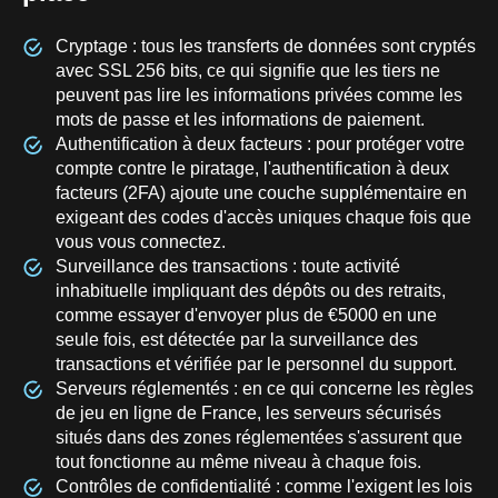
Cryptage : tous les transferts de données sont cryptés
avec SSL 256 bits, ce qui signifie que les tiers ne
peuvent pas lire les informations privées comme les
mots de passe et les informations de paiement.
Authentification à deux facteurs : pour protéger votre
compte contre le piratage, l'authentification à deux
facteurs (2FA) ajoute une couche supplémentaire en
exigeant des codes d'accès uniques chaque fois que
vous vous connectez.
Surveillance des transactions : toute activité
inhabituelle impliquant des dépôts ou des retraits,
comme essayer d'envoyer plus de €5000 en une
seule fois, est détectée par la surveillance des
transactions et vérifiée par le personnel du support.
Serveurs réglementés : en ce qui concerne les règles
de jeu en ligne de France, les serveurs sécurisés
situés dans des zones réglementées s'assurent que
tout fonctionne au même niveau à chaque fois.
Contrôles de confidentialité : comme l'exigent les lois