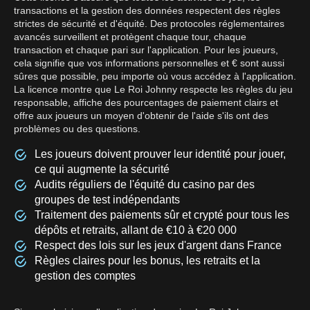
transactions et la gestion des données respectent des règles
strictes de sécurité et d'équité. Des protocoles réglementaires
avancés surveillent et protègent chaque tour, chaque
transaction et chaque pari sur l'application. Pour les joueurs,
cela signifie que vos informations personnelles et € sont aussi
sûres que possible, peu importe où vous accédez à l'application.
La licence montre que Le Roi Johnny respecte les règles du jeu
responsable, affiche des pourcentages de paiement clairs et
offre aux joueurs un moyen d'obtenir de l'aide s'ils ont des
problèmes ou des questions.
Les joueurs doivent prouver leur identité pour jouer,
ce qui augmente la sécurité
Audits réguliers de l'équité du casino par des
groupes de test indépendants
Traitement des paiements sûr et crypté pour tous les
dépôts et retraits, allant de €10 à €20 000
Respect des lois sur les jeux d'argent dans France
Règles claires pour les bonus, les retraits et la
gestion des comptes