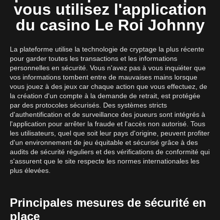
vous utilisez l'application
du casino Le Roi Johnny
La plateforme utilise la technologie de cryptage la plus récente
pour garder toutes les transactions et les informations
personnelles en sécurité. Vous n'avez pas à vous inquiéter que
vos informations tombent entre de mauvaises mains lorsque
vous jouez à des jeux car chaque action que vous effectuez, de
la création d'un compte à la demande de retrait, est protégée
par des protocoles sécurisés. Des systèmes stricts
d'authentification et de surveillance des joueurs sont intégrés à
l'application pour arrêter la fraude et l'accès non autorisé. Tous
les utilisateurs, quel que soit leur pays d'origine, peuvent profiter
d'un environnement de jeu équitable et sécurisé grâce à des
audits de sécurité réguliers et des vérifications de conformité qui
s'assurent que le site respecte les normes internationales les
plus élevées.
Principales mesures de sécurité en
place