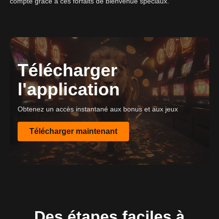
compte grâce à ces forfaits de bienvenue spéciaux.
Télécharger
l'application
Obtenez un accès instantané aux bonus et aux jeux
Télécharger maintenant
Des étapes faciles à