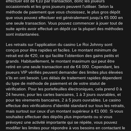
effectuer est de €10 par transaction, donc les joueurs
occasionnels et les gros joueurs peuvent l'utiliser. Selon la
méthode de paiement que vous choisissez, le plus gros dépôt
que vous pouvez effectuer est généralement jusqu'à €5 000 en
une seule transaction. Vous pouvez commencer à jouer tout de
suite après avoir effectué un dépôt car la plupart des méthodes
sont instantanées.
Les retraits sur l'application du casino Le Roi Johnny sont
conçus pour être rapides et faciles. Le montant minimum de
retrait est de €20, ce qui facilite l'obtention des gains petits et
grands. Habituellement, le montant maximum qui peut être
retiré en une seule transaction est de €4 000. Cependant, les
joueurs VIP vérifiés peuvent demander des limites plus élevées
s'ils en ont besoin. Les délais de traitement rapides dépendent
du type de méthode de paiement et de votre statut de
vérification. Pour les portefeuilles électroniques, cela prend 0 à
24 heures, pour les cartes bancaires, 1 à 3 jours ouvrables, et
pour les virements bancaires, 2 à 5 jours ouvrables. Le casino
effectue des vérifications d'identité standard sur tous les retraits,
mais surtout sur ceux d'un montant supérieur à €1 000. Si vous
souhaitez effectuer des dépôts plus importants ou si vous
prévoyez une activité importante qui se répète, vous pouvez
modifier les limites pour répondre à vos besoins en contactant le