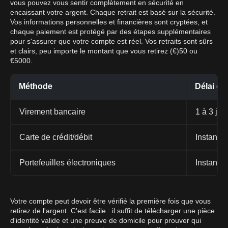
vous pouvez vous sentir complètement en sécurité en
encaissant votre argent. Chaque retrait est basé sur la sécurité.
Vos informations personnelles et financières sont cryptées, et
chaque paiement est protégé par des étapes supplémentaires
pour s'assurer que votre compte est réel. Vos retraits sont sûrs
et clairs, peu importe le montant que vous retirez (€)50 ou
€5000.
Méthode
Délai de
Virement bancaire
1 à 3 jou
Carte de crédit/débit
Instanta
Portefeuilles électroniques
Instanta
Votre compte peut devoir être vérifié la première fois que vous
retirez de l'argent. C'est facile : il suffit de télécharger une pièce
d'identité valide et une preuve de domicile pour prouver qui