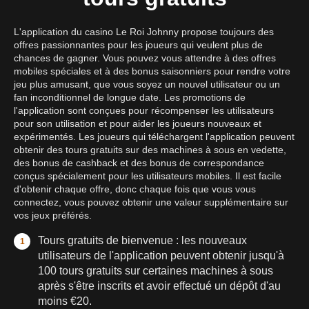
L'application du casino Le Roi Johnny propose toujours des
offres passionnantes pour les joueurs qui veulent plus de
chances de gagner. Vous pouvez vous attendre à des offres
mobiles spéciales et à des bonus saisonniers pour rendre votre
jeu plus amusant, que vous soyez un nouvel utilisateur ou un
fan inconditionnel de longue date. Les promotions de
l'application sont conçues pour récompenser les utilisateurs
pour son utilisation et pour aider les joueurs nouveaux et
expérimentés. Les joueurs qui téléchargent l'application peuvent
obtenir des tours gratuits sur des machines à sous en vedette,
des bonus de cashback et des bonus de correspondance
conçus spécialement pour les utilisateurs mobiles. Il est facile
d'obtenir chaque offre, donc chaque fois que vous vous
connectez, vous pouvez obtenir une valeur supplémentaire sur
vos jeux préférés.
Tours gratuits de bienvenue : les nouveaux
utilisateurs de l'application peuvent obtenir jusqu'à
100 tours gratuits sur certaines machines à sous
après s'être inscrits et avoir effectué un dépôt d'au
moins €20.