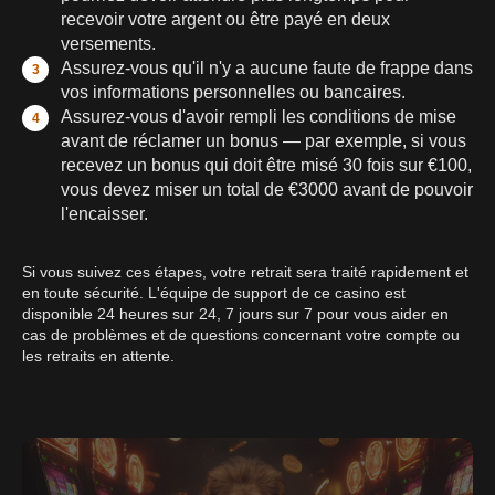
recevoir votre argent ou être payé en deux
versements.
Assurez-vous qu'il n'y a aucune faute de frappe dans
vos informations personnelles ou bancaires.
Assurez-vous d'avoir rempli les conditions de mise
avant de réclamer un bonus — par exemple, si vous
recevez un bonus qui doit être misé 30 fois sur €100,
vous devez miser un total de €3000 avant de pouvoir
l'encaisser.
Si vous suivez ces étapes, votre retrait sera traité rapidement et
en toute sécurité. L'équipe de support de ce casino est
disponible 24 heures sur 24, 7 jours sur 7 pour vous aider en
cas de problèmes et de questions concernant votre compte ou
les retraits en attente.