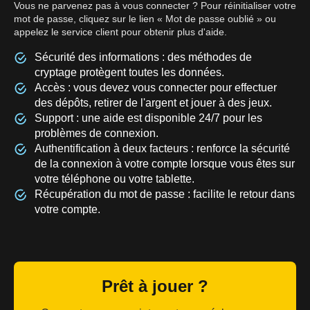
Vous ne parvenez pas à vous connecter ? Pour réinitialiser votre
mot de passe, cliquez sur le lien « Mot de passe oublié » ou
appelez le service client pour obtenir plus d'aide.
Sécurité des informations : des méthodes de
cryptage protègent toutes les données.
Accès : vous devez vous connecter pour effectuer
des dépôts, retirer de l'argent et jouer à des jeux.
Support : une aide est disponible 24/7 pour les
problèmes de connexion.
Authentification à deux facteurs : renforce la sécurité
de la connexion à votre compte lorsque vous êtes sur
votre téléphone ou votre tablette.
Récupération du mot de passe : facilite le retour dans
votre compte.
Prêt à jouer ?