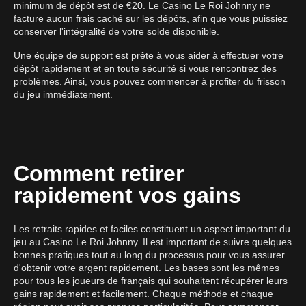
minimum de dépôt est de €20. Le Casino Le Roi Johnny ne
facture aucun frais caché sur les dépôts, afin que vous puissiez
conserver l'intégralité de votre solde disponible.
Une équipe de support est prête à vous aider à effectuer votre
dépôt rapidement et en toute sécurité si vous rencontrez des
problèmes. Ainsi, vous pouvez commencer à profiter du frisson
du jeu immédiatement.
Comment retirer
rapidement vos gains
Les retraits rapides et faciles constituent un aspect important du
jeu au Casino Le Roi Johnny. Il est important de suivre quelques
bonnes pratiques tout au long du processus pour vous assurer
d'obtenir votre argent rapidement. Les bases sont les mêmes
pour tous les joueurs de français qui souhaitent récupérer leurs
gains rapidement et facilement. Chaque méthode et chaque