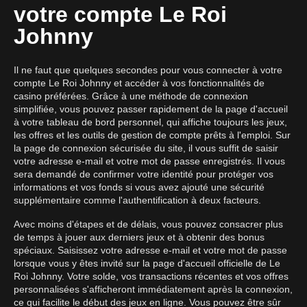
votre compte Le Roi
Johnny
Il ne faut que quelques secondes pour vous connecter à votre
compte Le Roi Johnny et accéder à vos fonctionnalités de
casino préférées. Grâce à une méthode de connexion
simplifiée, vous pouvez passer rapidement de la page d'accueil
à votre tableau de bord personnel, qui affiche toujours les jeux,
les offres et les outils de gestion de compte prêts à l'emploi. Sur
la page de connexion sécurisée du site, il vous suffit de saisir
votre adresse e-mail et votre mot de passe enregistrés. Il vous
sera demandé de confirmer votre identité pour protéger vos
informations et vos fonds si vous avez ajouté une sécurité
supplémentaire comme l'authentification à deux facteurs.
Avec moins d'étapes et de délais, vous pouvez consacrer plus
de temps à jouer aux derniers jeux et à obtenir des bonus
spéciaux. Saisissez votre adresse e-mail et votre mot de passe
lorsque vous y êtes invité sur la page d'accueil officielle de Le
Roi Johnny. Votre solde, vos transactions récentes et vos offres
personnalisées s'afficheront immédiatement après la connexion,
ce qui facilite le début des jeux en ligne. Vous pouvez être sûr