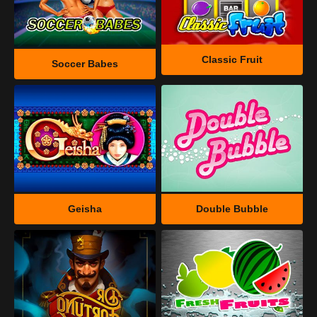
Classic Fruit
Soccer Babes
Geisha
Double Bubble