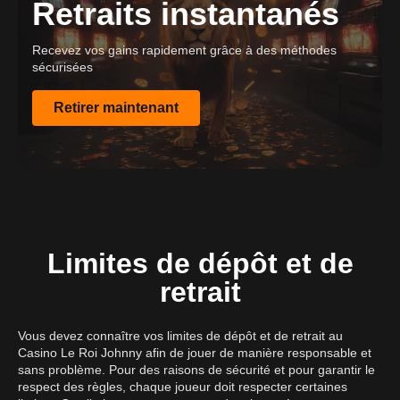
Retraits instantanés
Recevez vos gains rapidement grâce à des méthodes
sécurisées
Retirer maintenant
Limites de dépôt et de
retrait
Vous devez connaître vos limites de dépôt et de retrait au
Casino Le Roi Johnny afin de jouer de manière responsable et
sans problème. Pour des raisons de sécurité et pour garantir le
respect des règles, chaque joueur doit respecter certaines