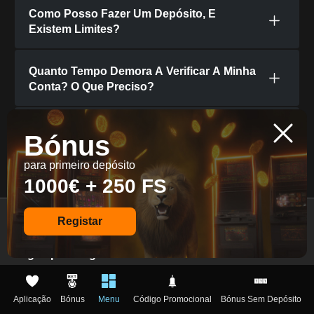
Como Posso Fazer Um Depósito, E
Existem Limites?
Quanto Tempo Demora A Verificar A Minha
Conta? O Que Preciso?
Quem Pode Jogar No Le Roi Johnny
Bónus
Casino?
para primeiro depósito
1000€ + 250 FS
Registar
Mudar Idioma
Jogue pelo seguro
Se notar sintomas de dependência do jogo, procure ajuda de
um profissional. Este website destina-se a utilizadores com 18
Aplicação
Bónus
Menu
Código Promocional
Bónus Sem Depósito
anos ou mais.