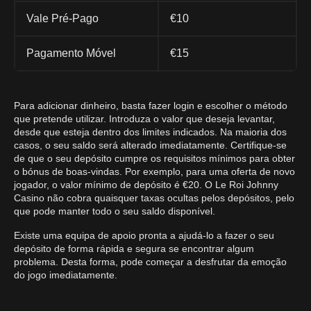
Vale Pré-Pago
€10
Pagamento Móvel
€15
Para adicionar dinheiro, basta fazer login e escolher o método
que pretende utilizar. Introduza o valor que deseja levantar,
desde que esteja dentro dos limites indicados. Na maioria dos
casos, o seu saldo será alterado imediatamente. Certifique-se
de que o seu depósito cumpre os requisitos mínimos para obter
o bónus de boas-vindas. Por exemplo, para uma oferta de novo
jogador, o valor mínimo de depósito é €20. O Le Roi Johnny
Casino não cobra quaisquer taxas ocultas pelos depósitos, pelo
que pode manter todo o seu saldo disponível.
Existe uma equipa de apoio pronta a ajudá-lo a fazer o seu
depósito de forma rápida e segura se encontrar algum
problema. Desta forma, pode começar a desfrutar da emoção
do jogo imediatamente.