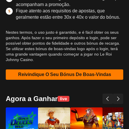
acompanham a promoção.
Fique atento aos requisitos de apostas, que
geralmente estão entre 30x e 40x o valor do bónus.
Nestes termos, o uso justo é garantido, e é fácil obter os seus
ganhos. Após fazer o seu primeiro depósito e login, pode ser
possível obter pontos de fidelidade e outros bónus de recarga.
Se utilizar estes bónus de boas-vindas logo após o login, terá
uma grande vantagem quando começar a jogar no Le Roi
Johnny Casino.
Reivindique O Seu Bónus De Boas-Vindas
Agora a Ganhar