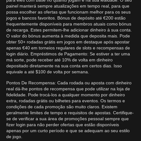
para eles com base no quanto jogam e na sua lealdade. O seu
painel manterá sempre atualizações em tempo real, para que
possa escolher as ofertas que funcionam melhor para os seus
jogos e bancos favoritos. Bónus de depósito até €200 estão
frequentemente disponíveis para membros atuais como bónus
de recarga. Estes permitem-lhe adicionar dinheiro à sua conta.
O valor do bónus aumenta à medida que deposita mais. Pode
obter 50+ rodadas grátis em jogos em destaque após apostar
apenas €40 em torneios regulares de slots e recompensas de
login diário. Empréstimos de Pagamento: Se estiver a ter uma
má sorte, pode receber até 10% de volta em dinheiro
depositado diretamente na sua conta em certos dias. Isso
equivale a até $100 de volta por semana.
Pontos De Recompensa: Cada rodada ou aposta com dinheiro
real dá-lhe pontos de recompensa que pode utilizar na loja de
fidelidade. Pode trocá-los a qualquer momento por dinheiro
extra, rodadas grátis ou bilhetes para eventos. Os termos e
condições de cada promoção são muito claros. Existem
geralmente limites de tempo e requisitos de apostas. Certifique-
se de verificar a sua área de promoções pessoal sempre que
fizer login para não perder ofertas que estão disponíveis
apenas por um curto período e que se adequam ao seu estilo
de jogo.