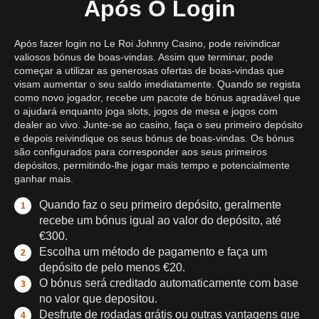
Após O Login
Após fazer login no Le Roi Johnny Casino, pode reivindicar
valiosos bónus de boas-vindas. Assim que terminar, pode
começar a utilizar as generosas ofertas de boas-vindas que
visam aumentar o seu saldo imediatamente. Quando se regista
como novo jogador, recebe um pacote de bónus agradável que
o ajudará enquanto joga slots, jogos de mesa e jogos com
dealer ao vivo. Junte-se ao casino, faça o seu primeiro depósito
e depois reivindique os seus bónus de boas-vindas. Os bónus
são configurados para corresponder aos seus primeiros
depósitos, permitindo-lhe jogar mais tempo e potencialmente
ganhar mais.
Quando faz o seu primeiro depósito, geralmente
recebe um bónus igual ao valor do depósito, até
€300.
Escolha um método de pagamento e faça um
depósito de pelo menos €20.
O bónus será creditado automaticamente com base
no valor que depositou.
Desfrute de rodadas grátis ou outras vantagens que