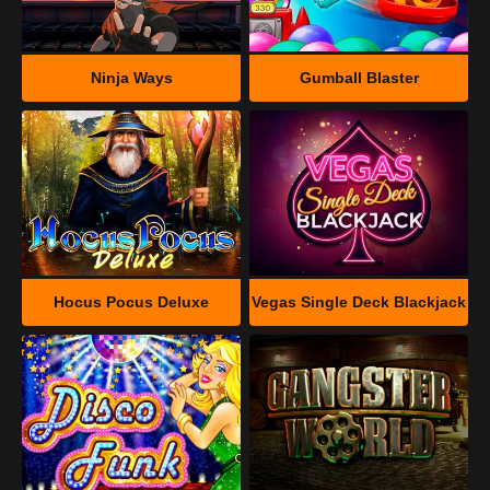
Ninja Ways
Gumball Blaster
Hocus Pocus Deluxe
Vegas Single Deck Blackjack