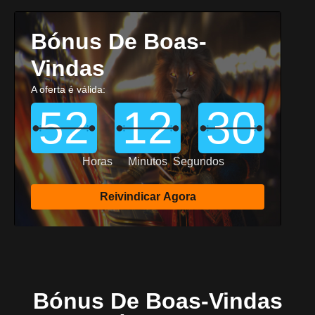
Bónus De Boas-
Vindas
A oferta é válida:
52
12
29
Horas
Minutos
Segundos
Reivindicar Agora
Bónus De Boas-Vindas