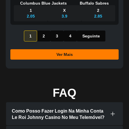
Columbus Blue Jackets
Buffalo Sabres
1
X
2
2.05
3.9
2.85
1
2
3
4
Seguinte
Ver Mais
FAQ
Como Posso Fazer Login Na Minha Conta
Le Roi Johnny Casino No Meu Telemóvel?