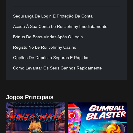
Segurança De Login E Proteção Da Conta
Aceda À Sua Conta Le Roi Johnny Imediatamente
Bónus De Boas-Vindas Após O Login
Registo No Le Roi Johnny Casino
Opções De Depósito Seguras E Rápidas
Como Levantar Os Seus Ganhos Rapidamente
Como Obter O Seu Levantamento Mais Rápido
Limites De Depósito E Levantamento
Jogos Principais
Promoções No Le Roi Johnny Casino Para Utilizadores
Com Login
Recompensas VIP E Cashback
Como Fazer Login No Le Roi Johnny Casino