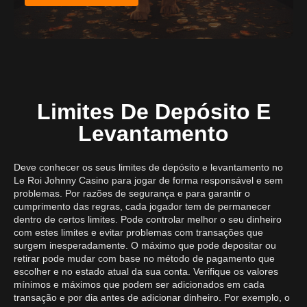
Limites De Depósito E
Levantamento
Deve conhecer os seus limites de depósito e levantamento no
Le Roi Johnny Casino para jogar de forma responsável e sem
problemas. Por razões de segurança e para garantir o
cumprimento das regras, cada jogador tem de permanecer
dentro de certos limites. Pode controlar melhor o seu dinheiro
com estes limites e evitar problemas com transações que
surgem inesperadamente. O máximo que pode depositar ou
retirar pode mudar com base no método de pagamento que
escolher e no estado atual da sua conta. Verifique os valores
mínimos e máximos que podem ser adicionados em cada
transação e por dia antes de adicionar dinheiro. Por exemplo, o