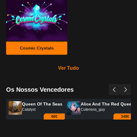
Cosmic Crystals
Ver Tudo
Os Nossos Vencedores
Queen Of The Seas
Alice And The Red Queen
Catalyst
Cuteness_guy
46€
348€