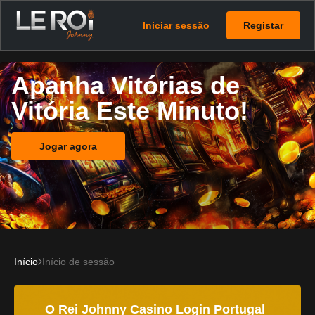
Iniciar sessão
Registar
Apanha Vitórias de
Vitória Este Minuto!
Jogar agora
Início
Início de sessão
O Rei Johnny Casino Login Portugal