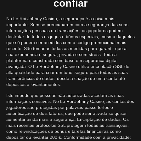
confiar
No Le Roi Johnny Casino, a segurança é a coisa mais
importante. Sem se preocuparem com a segurança das suas
informações pessoais ou transações, os jogadores podem
desfrutar de todos os jogos e bónus especiais, mesmo daqueles
que só podem ser acedidos com o código promocional mais
recente. São tomadas todas as medidas para garantir que a
sua experiência é segura, privada e sem stress. Toda a
plataforma é construída com base em segurança digital
avançada. O Le Roi Johnny Casino utiliza encriptação SSL de
alta qualidade para criar um túnel seguro para todas as suas
transferências de dados, desde a criação de uma conta até
depósitos e levantamentos.
Isto impede que pessoas não autorizadas acedam às suas
informações sensíveis. No Le Roi Johnny Casino, as contas dos
jogadores são protegidas por palavras-passe fortes e
autenticação de dois fatores, que pode ser ativada se quiser
aumentar ainda mais a segurança. Encriptação de dados: Os
mais recentes protocolos SSL protegem todas as transações,
como reivindicações de bónus e tarefas financeiras como
depositar ou levantar 200 €. Conformidade com a privacidade: