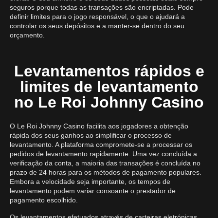
seguros porque todas as transações são encriptadas. Pode
definir limites para o jogo responsável, o que o ajudará a
controlar os seus depósitos e a manter-se dentro do seu
orçamento.
Levantamentos rápidos e
limites de levantamento
no Le Roi Johnny Casino
O Le Roi Johnny Casino facilita aos jogadores a obtenção
rápida dos seus ganhos ao simplificar o processo de
levantamento. A plataforma compromete-se a processar os
pedidos de levantamento rapidamente. Uma vez concluída a
verificação da conta, a maioria das transações é concluída no
prazo de 24 horas para os métodos de pagamento populares.
Embora a velocidade seja importante, os tempos de
levantamento podem variar consoante o prestador de
pagamento escolhido.
Os levantamentos efetuados através de carteiras eletrónicas