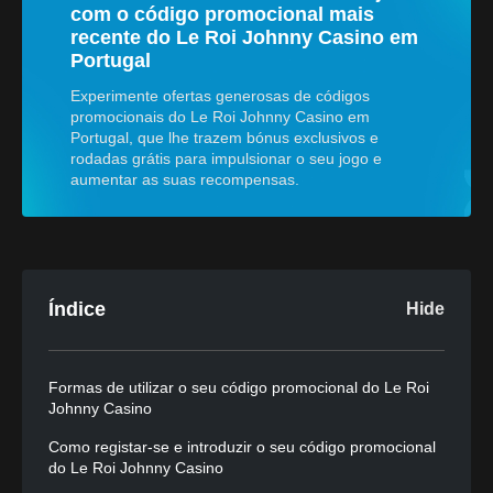
com o código promocional mais
recente do Le Roi Johnny Casino em
Portugal
Experimente ofertas generosas de códigos
promocionais do Le Roi Johnny Casino em
Portugal, que lhe trazem bónus exclusivos e
rodadas grátis para impulsionar o seu jogo e
aumentar as suas recompensas.
Índice
Hide
Formas de utilizar o seu código promocional do Le Roi
Johnny Casino
Como registar-se e introduzir o seu código promocional
do Le Roi Johnny Casino