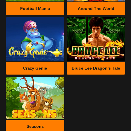
Football Mania
Around The World
Crazy Genie
Bruce Lee Dragon's Tale
Seasons