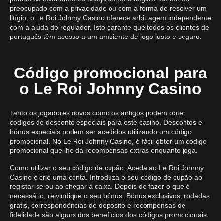
preocupado com a privacidade ou com a forma de resolver um
litígio, o Le Roi Johnny Casino oferece arbitragem independente
com a ajuda do regulador. Isto garante que todos os clientes de
português têm acesso a um ambiente de jogo justo e seguro.
Código promocional para
o Le Roi Johnny Casino
Tanto os jogadores novos como os antigos podem obter
códigos de desconto especiais para este casino. Descontos e
bónus especiais podem ser acedidos utilizando um código
promocional. No Le Roi Johnny Casino, é fácil obter um código
promocional que lhe dá recompensas extras enquanto joga.
Como utilizar o seu código de cupão: Aceda ao Le Roi Johnny
Casino e crie uma conta. Introduza o seu código de cupão ao
registar-se ou ao chegar à caixa. Depois de fazer o que é
necessário, reivindique o seu bónus. Bónus exclusivos, rodadas
grátis, correspondências de depósito e recompensas de
fidelidade são alguns dos benefícios dos códigos promocionais