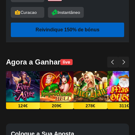
Curacao
Instantâneo
Reivindique 150% de bónus
Agora a Ganhar
124€
209€
278€
311€
Coloque a Sua Aposta