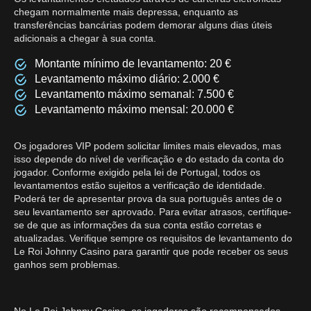
chegam normalmente mais depressa, enquanto as
transferências bancárias podem demorar alguns dias úteis
adicionais a chegar à sua conta.
Montante mínimo de levantamento: 20 €
Levantamento máximo diário: 2.000 €
Levantamento máximo semanal: 7.500 €
Levantamento máximo mensal: 20.000 €
Os jogadores VIP podem solicitar limites mais elevados, mas
isso depende do nível de verificação e do estado da conta do
jogador. Conforme exigido pela lei de Portugal, todos os
levantamentos estão sujeitos a verificação de identidade.
Poderá ter de apresentar prova da sua português antes de o
seu levantamento ser aprovado. Para evitar atrasos, certifique-
se de que as informações da sua conta estão corretas e
atualizadas. Verifique sempre os requisitos de levantamento do
Le Roi Johnny Casino para garantir que pode receber os seus
ganhos sem problemas.
No Le Roi Johnny Casino, os jogadores são recompensados