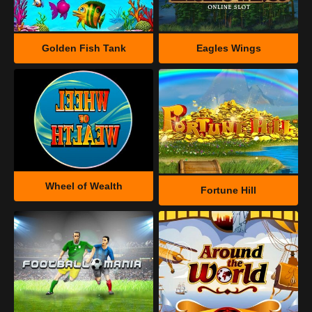
Golden Fish Tank
Eagles Wings
Imperial Opera
Fortune Hill