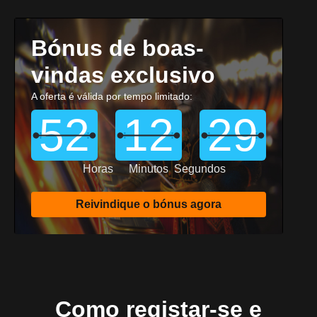
Bónus de boas-
vindas exclusivo
A oferta é válida por tempo limitado:
52
12
28
Horas
Minutos
Segundos
Reivindique o bónus agora
Como registar-se e