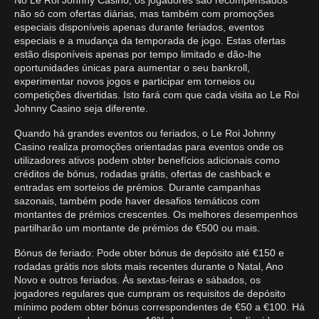
não só com ofertas diárias, mas também com promoções
especiais disponíveis apenas durante feriados, eventos
especiais e a mudança da temporada de jogo. Estas ofertas
estão disponíveis apenas por tempo limitado e dão-lhe
oportunidades únicas para aumentar o seu bankroll,
experimentar novos jogos e participar em torneios ou
competições divertidas. Isto fará com que cada visita ao Le Roi
Johnny Casino seja diferente.
Quando há grandes eventos ou feriados, o Le Roi Johnny
Casino realiza promoções orientadas para eventos onde os
utilizadores ativos podem obter benefícios adicionais como
créditos de bónus, rodadas grátis, ofertas de cashback e
entradas em sorteios de prémios. Durante campanhas
sazonais, também pode haver desafios temáticos com
montantes de prémios crescentes. Os melhores desempenhos
partilharão um montante de prémios de €500 ou mais.
Bónus de feriado: Pode obter bónus de depósito até €150 e
rodadas grátis nos slots mais recentes durante o Natal, Ano
Novo e outros feriados. Às sextas-feiras e sábados, os
jogadores regulares que cumpram os requisitos de depósito
mínimo podem obter bónus correspondentes de €50 a €100. Há