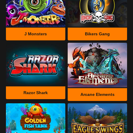
J Monsters
Bikers Gang
Razor Shark
Arcane Elements