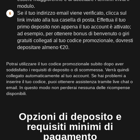
modulo.
Se il tuo indirizzo email viene verificato, clicca sul
link inviato alla tua casella di posta. Effettua il tuo
primo deposito non appena il tuo account è attivato;
ad esempio, per ottenere bonus di benvenuto o giri
gratuiti collegati al tuo codice promozionale, dovresti
depositare almeno €20.
Potrai utilizzare il tuo codice promozionale subito dopo aver
soddisfatto i requisiti di deposito o di scommessa. Verrà quindi
collegato automaticamente al tuo account. Se hai problemi a
inserire il tuo codice, puoi ottenere assistenza tramite live chat o
email. In questo modo non perderai nessuna delle ricompense
disponibili.
Opzioni di deposito e
requisiti minimi di
pagamento