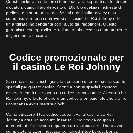
Questo include mantenere i fondi operativi separati dai fondi dei
giocatori, quindi il tuo deposito di 100 € o qualsiasi richiesta di
prelievo è sempre al sicuro. Se hai dubbi sulla privacy o su
come risolvere una controversia, il casinò Le Roi Johnny offre
un arbitrato indipendente con l'aiuto del regolatore. Questo
garantisce che ogni cliente italiano abbia accesso a un ambiente
di gioco equo e sicuro.
Codice promozionale per
il casinò Le Roi Johnny
Sia i nuovi che i vecchi giocatori possono ottenere codici sconto
speciali per questo casinò. Sconti e bonus speciali possono
essere ottenuti utilizzando un codice promozionale. Al casinò Le
Roi Johnny, è facile ottenere un codice promozionale che ti offre
ricompense extra mentre giochi.
Come utilizzare il tuo codice coupon: vai al casinò Le Roi
Johnny e crea un account. Inserisci il tuo codice coupon al
momento dell'iscrizione o quando arrivi al cassiere. Dopo aver
completato le azioni necessarie, richiedi il tuo bonus. Bonus