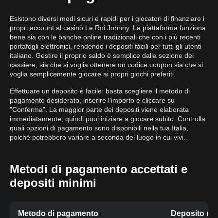
Esistono diversi modi sicuri e rapidi per i giocatori di finanziare i
propri account al casinò Le Roi Johnny. La piattaforma funziona
bene sia con le banche online tradizionali che con i più recenti
portafogli elettronici, rendendo i depositi facili per tutti gli utenti
italiano. Gestire il proprio saldo è semplice dalla sezione del
cassiere, sia che si voglia ottenere un codice coupon sia che si
voglia semplicemente giocare ai propri giochi preferiti.
Effettuare un deposito è facile: basta scegliere il metodo di
pagamento desiderato, inserire l'importo e cliccare su
"Conferma". La maggior parte dei depositi viene elaborata
immediatamente, quindi puoi iniziare a giocare subito. Controlla
quali opzioni di pagamento sono disponibili nella tua Italia,
poiché potrebbero variare a seconda del luogo in cui vivi.
Metodi di pagamento accettati e
depositi minimi
Metodo di pagamento
Deposito mi