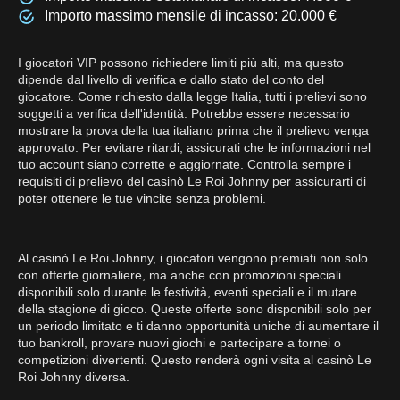
Importo massimo mensile di incasso: 20.000 €
I giocatori VIP possono richiedere limiti più alti, ma questo
dipende dal livello di verifica e dallo stato del conto del
giocatore. Come richiesto dalla legge Italia, tutti i prelievi sono
soggetti a verifica dell'identità. Potrebbe essere necessario
mostrare la prova della tua italiano prima che il prelievo venga
approvato. Per evitare ritardi, assicurati che le informazioni nel
tuo account siano corrette e aggiornate. Controlla sempre i
requisiti di prelievo del casinò Le Roi Johnny per assicurarti di
poter ottenere le tue vincite senza problemi.
Al casinò Le Roi Johnny, i giocatori vengono premiati non solo
con offerte giornaliere, ma anche con promozioni speciali
disponibili solo durante le festività, eventi speciali e il mutare
della stagione di gioco. Queste offerte sono disponibili solo per
un periodo limitato e ti danno opportunità uniche di aumentare il
tuo bankroll, provare nuovi giochi e partecipare a tornei o
competizioni divertenti. Questo renderà ogni visita al casinò Le
Roi Johnny diversa.