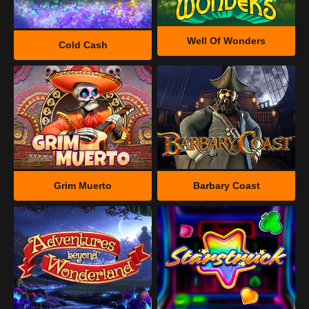
Well Of Wonders
Cold Cash
Grim Muerto
Barbary Coast