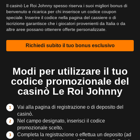
Il casinò Le Roi Johnny spesso riserva i suoi migliori bonus di
benvenuto e ricarica per chi inserisce un codice coupon
speciale. Inserire il codice nella pagina del cassiere o di
iscrizione garantisce che i giocatori provenienti da Italia o da
altre aree possano ottenere offerte personalizzate.
Richiedi subito il tuo bonus esclusivo
Modi per utilizzare il tuo
codice promozionale del
casinò Le Roi Johnny
Vai alla pagina di registrazione o di deposito del
casinò.
Nel campo designato, inserisci il codice
promozionale scelto.
Completa la registrazione o effettua un deposito (ad