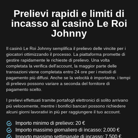
Prelievi rapidi e limiti di
incasso al casinò Le Roi
Johnny
Il casinò Le Roi Johnny semplifica il prelievo delle vincite per i
giocatori ottimizzando il processo. La piattaforma promette di
gestire rapidamente le richieste di prelievo. Una volta
completata la verifica dell'account, la maggior parte delle
transazioni viene completata entro 24 ore per i metodi di
pagamento più diffusi. Anche se la velocità è importante, i tempi
di prelievo possono variare a seconda del fornitore di
pagamento scelto.
I prelievi effettuati tramite portafogli elettronici di solito arrivano
più velocemente, mentre i bonifici bancari possono richiedere
alcuni giorni lavorativi in più per raggiungere il tuo account.
Importo minimo di prelievo: 20 €
Importo massimo giornaliero di incasso: 2.000 €
Importo massimo settimanale di incasso: 7.500 €