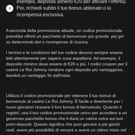
esempio, deposita almeno €20 per attivare l'offerta).
Poi, richiedi subito il tuo bonus abbinato o la
ricompensa esclusiva.
A seconda della promozione attuale, un codice promozionale
potrebbe offrirti un pacchetto di benvenuto più grande, più giri
su determinati slot o ricompense di ricarica.
I termini e le condizioni del tuo codice devono sempre essere
letti attentamente per sapere cosa aspettarsi. Ad esempio, il
deposito minimo deve essere di €20 o più. I codici coupon per il
casinò Le Roi Johnny rendono ogni deposito più vantaggioso,
dandoti un vantaggio fin dall'inizio.
Utilizza il codice promozionale per ottenere il tuo bonus di
benvenuto al casinò Le Roi Johnny. È facile e divertente per i
nuovi giocatori ricevere il loro bonus di benvenuto. Quando ti
registri, usa il tuo codice promozionale unico per accedere a un
generoso pacchetto bonus che ti darà un valore extra sui tuoi
primi depositi. Questo significa che puoi giocare a più giochi
reali, avere più possibilità di vincere e avere un ottimo inizio nel