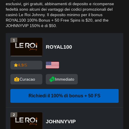
esclusivi, giri gratuiti, abbinamenti di deposito e ricompense
fedeltà sono alcuni dei vantaggi dei codici promozionali del
casinò Le Roi Johnny. Il deposito minimo per il bonus
ROYAL100 100% Bonus + 50 Free Spins is $20, and the
JOHNNYVIP 150% è di $50.
1
ROYAL100
4.9
/5
Curacao
Immediato
Richiedi il 100% di bonus + 50 FS
2
JOHNNYVIP