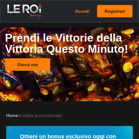
Accedi
Registrati
Prendi le Vittorie della
Vittoria Questo Minuto!
Gioca ora
Home
Codice promozionale
Ottieni un bonus esclusivo oggi con