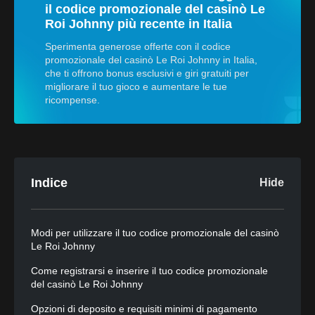
il codice promozionale del casinò Le
Roi Johnny più recente in Italia
Sperimenta generose offerte con il codice
promozionale del casinò Le Roi Johnny in Italia,
che ti offrono bonus esclusivi e giri gratuiti per
migliorare il tuo gioco e aumentare le tue
ricompense.
Indice
Hide
Modi per utilizzare il tuo codice promozionale del casinò
Le Roi Johnny
Come registrarsi e inserire il tuo codice promozionale
del casinò Le Roi Johnny
Opzioni di deposito e requisiti minimi di pagamento