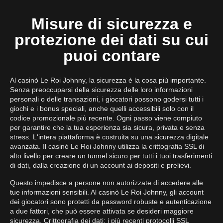
Misure di sicurezza e
protezione dei dati su cui
puoi contare
Al casinò Le Roi Johnny, la sicurezza è la cosa più importante.
Senza preoccuparsi della sicurezza delle loro informazioni
personali o delle transazioni, i giocatori possono godersi tutti i
giochi e i bonus speciali, anche quelli accessibili solo con il
codice promozionale più recente. Ogni passo viene compiuto
per garantire che la tua esperienza sia sicura, privata e senza
stress. L'intera piattaforma è costruita su una sicurezza digitale
avanzata. Il casinò Le Roi Johnny utilizza la crittografia SSL di
alto livello per creare un tunnel sicuro per tutti i tuoi trasferimenti
di dati, dalla creazione di un account ai depositi e prelievi.
Questo impedisce a persone non autorizzate di accedere alle
tue informazioni sensibili. Al casinò Le Roi Johnny, gli account
dei giocatori sono protetti da password robuste e autenticazione
a due fattori, che può essere attivata se desideri maggiore
sicurezza. Crittografia dei dati: i più recenti protocolli SSL