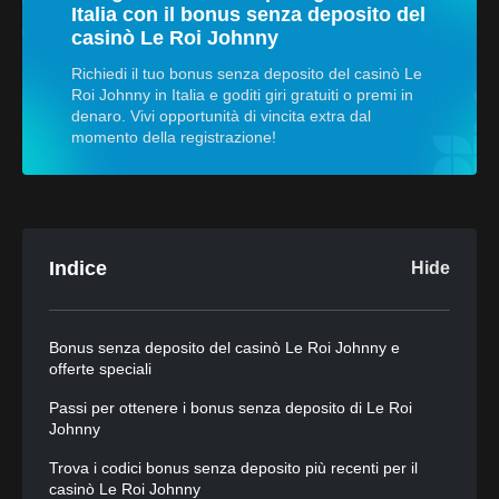
Italia con il bonus senza deposito del
casinò Le Roi Johnny
Richiedi il tuo bonus senza deposito del casinò Le
Roi Johnny in Italia e goditi giri gratuiti o premi in
denaro. Vivi opportunità di vincita extra dal
momento della registrazione!
Indice
Hide
Bonus senza deposito del casinò Le Roi Johnny e
offerte speciali
Passi per ottenere i bonus senza deposito di Le Roi
Johnny
Trova i codici bonus senza deposito più recenti per il
casinò Le Roi Johnny