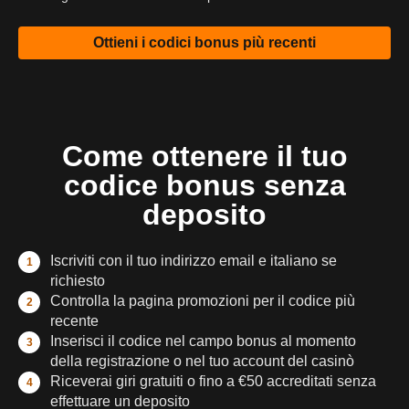
Ottieni i codici bonus più recenti
Come ottenere il tuo
codice bonus senza
deposito
Iscriviti con il tuo indirizzo email e italiano se
richiesto
Controlla la pagina promozioni per il codice più
recente
Inserisci il codice nel campo bonus al momento
della registrazione o nel tuo account del casinò
Riceverai giri gratuiti o fino a €50 accreditati senza
effettuare un deposito