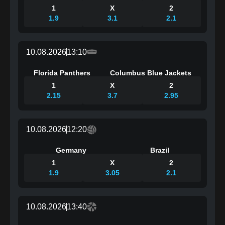
1
X
2
1.9
3.1
2.1
10.08.2026
13:10
Florida Panthers
Columbus Blue Jackets
1
X
2
2.15
3.7
2.95
10.08.2026
12:20
Germany
Brazil
1
X
2
1.9
3.05
2.1
10.08.2026
13:40