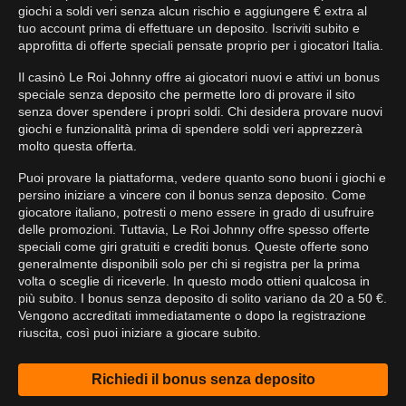
giochi a soldi veri senza alcun rischio e aggiungere € extra al
tuo account prima di effettuare un deposito. Iscriviti subito e
approfitta di offerte speciali pensate proprio per i giocatori Italia.
Il casinò Le Roi Johnny offre ai giocatori nuovi e attivi un bonus
speciale senza deposito che permette loro di provare il sito
senza dover spendere i propri soldi. Chi desidera provare nuovi
giochi e funzionalità prima di spendere soldi veri apprezzerà
molto questa offerta.
Puoi provare la piattaforma, vedere quanto sono buoni i giochi e
persino iniziare a vincere con il bonus senza deposito. Come
giocatore italiano, potresti o meno essere in grado di usufruire
delle promozioni. Tuttavia, Le Roi Johnny offre spesso offerte
speciali come giri gratuiti e crediti bonus. Queste offerte sono
generalmente disponibili solo per chi si registra per la prima
volta o sceglie di riceverle. In questo modo ottieni qualcosa in
più subito. I bonus senza deposito di solito variano da 20 a 50 €.
Vengono accreditati immediatamente o dopo la registrazione
riuscita, così puoi iniziare a giocare subito.
Richiedi il bonus senza deposito