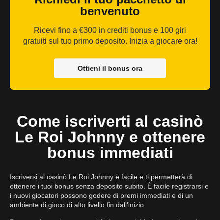
benvenuto
Ricevi fino a €300 in crediti bonus e 100 giri
gratuiti sul tuo primo deposito. Inizia a giocare ora!
Ottieni il bonus ora
Come iscriverti al casinò
Le Roi Johnny e ottenere
bonus immediati
Iscriversi al casinò Le Roi Johnny è facile e ti permetterà di
ottenere i tuoi bonus senza deposito subito. È facile registrarsi e
i nuovi giocatori possono godere di premi immediati e di un
ambiente di gioco di alto livello fin dall'inizio.