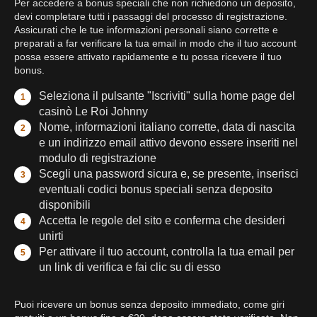
Per accedere a bonus speciali che non richiedono un deposito,
devi completare tutti i passaggi del processo di registrazione.
Assicurati che le tue informazioni personali siano corrette e
preparati a far verificare la tua email in modo che il tuo account
possa essere attivato rapidamente e tu possa ricevere il tuo
bonus.
Seleziona il pulsante "Iscriviti" sulla home page del
casinò Le Roi Johnny
Nome, informazioni italiano corrette, data di nascita
e un indirizzo email attivo devono essere inseriti nel
modulo di registrazione
Scegli una password sicura e, se presente, inserisci
eventuali codici bonus speciali senza deposito
disponibili
Accetta le regole del sito e conferma che desideri
unirti
Per attivare il tuo account, controlla la tua email per
un link di verifica e fai clic su di esso
Puoi ricevere un bonus senza deposito immediato, come giri