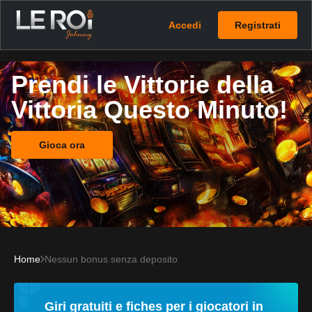
Accedi
Registrati
Prendi le Vittorie della
Vittoria Questo Minuto!
Gioca ora
Home
Nessun bonus senza deposito
Giri gratuiti e fiches per i giocatori in