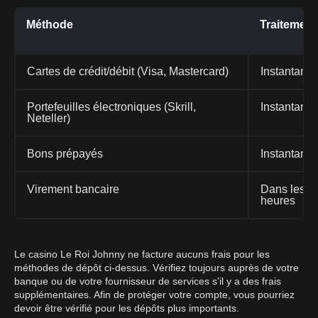
Méthode
Traitement
Cartes de crédit/débit (Visa, Mastercard)
Instantané
Portefeuilles électroniques (Skrill,
Instantané
Neteller)
Bons prépayés
Instantané
Virement bancaire
Dans les 2
heures
Le casino Le Roi Johnny ne facture aucuns frais pour les
méthodes de dépôt ci-dessus. Vérifiez toujours auprès de votre
banque ou de votre fournisseur de services s'il y a des frais
supplémentaires. Afin de protéger votre compte, vous pourriez
devoir être vérifié pour les dépôts plus importants.