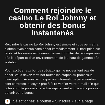
Comment rejoindre le
casino Le Roi Johnny et
obtenir des bonus
instantanés
Rejoindre le casino Le Roi Johnny est simple et vous permettra
d'obtenir vos bonus sans dépôt immédiatement. L'inscription est
facile, et les nouveaux joueurs peuvent profiter de récompenses
dès le départ et d'un environnement de jeu haut de gamme dès
le début.
Pour accéder aux bonus spéciaux qui ne nécessitent pas de
dépôt, vous devez terminer toutes les étapes du processus
d'inscription. Assurez-vous que vos informations personnelles
sont correctes, et soyez prêt à faire vérifier votre e-mail afin que
votre compte puisse être activé rapidement et que vous puissiez
obtenir votre bonus.
Sélectionnez le bouton « S'inscrire » sur la page