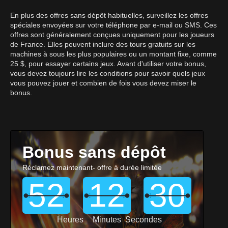
En plus des offres sans dépôt habituelles, surveillez les offres
spéciales envoyées sur votre téléphone par e-mail ou SMS. Ces
offres sont généralement conçues uniquement pour les joueurs
de France. Elles peuvent inclure des tours gratuits sur les
machines à sous les plus populaires ou un montant fixe, comme
25 $, pour essayer certains jeux. Avant d'utiliser votre bonus,
vous devez toujours lire les conditions pour savoir quels jeux
vous pouvez jouer et combien de fois vous devez miser le
bonus.
Bonus sans dépôt
Réclamez maintenant- offre à durée limitée
52
12
28
Heures
Minutes
Secondes