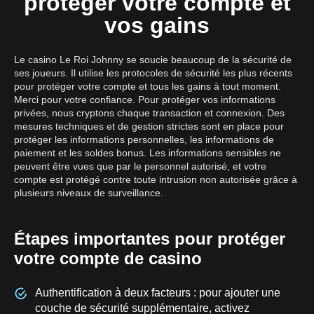
protéger votre compte et
vos gains
Le casino Le Roi Johnny se soucie beaucoup de la sécurité de
ses joueurs. Il utilise les protocoles de sécurité les plus récents
pour protéger votre compte et tous les gains à tout moment.
Merci pour votre confiance. Pour protéger vos informations
privées, nous cryptons chaque transaction et connexion. Des
mesures techniques et de gestion strictes sont en place pour
protéger les informations personnelles, les informations de
paiement et les soldes bonus. Les informations sensibles ne
peuvent être vues que par le personnel autorisé, et votre
compte est protégé contre toute intrusion non autorisée grâce à
plusieurs niveaux de surveillance.
Étapes importantes pour protéger
votre compte de casino
Authentification à deux facteurs : pour ajouter une
couche de sécurité supplémentaire, activez