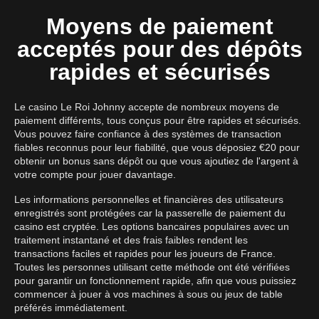
Moyens de paiement
acceptés pour des dépôts
rapides et sécurisés
Le casino Le Roi Johnny accepte de nombreux moyens de
paiement différents, tous conçus pour être rapides et sécurisés.
Vous pouvez faire confiance à des systèmes de transaction
fiables reconnus pour leur fiabilité, que vous déposiez €20 pour
obtenir un bonus sans dépôt ou que vous ajoutiez de l'argent à
votre compte pour jouer davantage.
Les informations personnelles et financières des utilisateurs
enregistrés sont protégées car la passerelle de paiement du
casino est cryptée. Les options bancaires populaires avec un
traitement instantané et des frais faibles rendent les
transactions faciles et rapides pour les joueurs de France.
Toutes les personnes utilisant cette méthode ont été vérifiées
pour garantir un fonctionnement rapide, afin que vous puissiez
commencer à jouer à vos machines à sous ou jeux de table
préférés immédiatement.