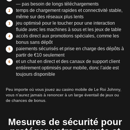
— pas besoin de longs téléchargements
temps de chargement rapides et connectivité stable,
même sur des réseaux plus lents
jeu optimisé pour le toucher pour une interaction
fluide avec les machines à sous et les jeux de table
accès direct aux promotions spéciales, comme les
bonus sans dépôt
paiements sécurisés et prise en charge des dépôts à
partir de €10 seulement
et un chat en direct et des canaux de support client
entièrement optimisés pour mobile, donc l'aide est
toujours disponible
Peu importe où vous jouez au casino mobile de Le Roi Johnny,
vous n'aurez jamais à renoncer à un large éventail de jeux ou
de chances de bonus.
Mesures de sécurité pour