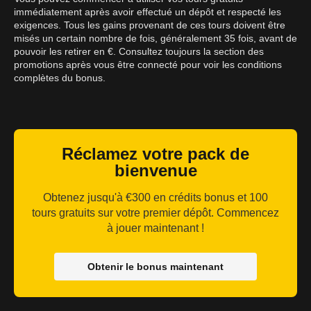
immédiatement après avoir effectué un dépôt et respecté les
exigences. Tous les gains provenant de ces tours doivent être
misés un certain nombre de fois, généralement 35 fois, avant de
pouvoir les retirer en €. Consultez toujours la section des
promotions après vous être connecté pour voir les conditions
complètes du bonus.
Réclamez votre pack de
bienvenue
Obtenez jusqu'à €300 en crédits bonus et 100
tours gratuits sur votre premier dépôt. Commencez
à jouer maintenant !
Obtenir le bonus maintenant