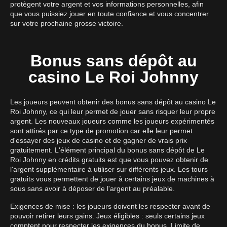
protègent votre argent et vos informations personnelles, afin
que vous puissiez jouer en toute confiance et vous concentrer
sur votre prochaine grosse victoire.
Bonus sans dépôt au
casino Le Roi Johnny
Les joueurs peuvent obtenir des bonus sans dépôt au casino Le
Roi Johnny, ce qui leur permet de jouer sans risquer leur propre
argent. Les nouveaux joueurs comme les joueurs expérimentés
sont attirés par ce type de promotion car elle leur permet
d'essayer des jeux de casino et de gagner de vrais prix
gratuitement. L'élément principal du bonus sans dépôt de Le
Roi Johnny en crédits gratuits est que vous pouvez obtenir de
l'argent supplémentaire à utiliser sur différents jeux. Les tours
gratuits vous permettent de jouer à certains jeux de machines à
sous sans avoir à déposer de l'argent au préalable.
Exigences de mise : les joueurs doivent les respecter avant de
pouvoir retirer leurs gains. Jeux éligibles : seuls certains jeux
comptent pour respecter les exigences du bonus. Limite de