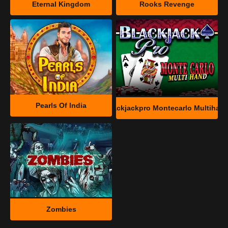
Eternal Kingdom
Rooks Revenge
Pearls Of India
Blackjackpro Montecarlo Multihan
Zombies