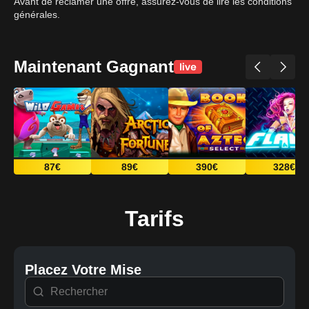
Avant de réclamer une offre, assurez-vous de lire les conditions
générales.
Maintenant Gagnant
87€
89€
390€
328€
Tarifs
Placez Votre Mise