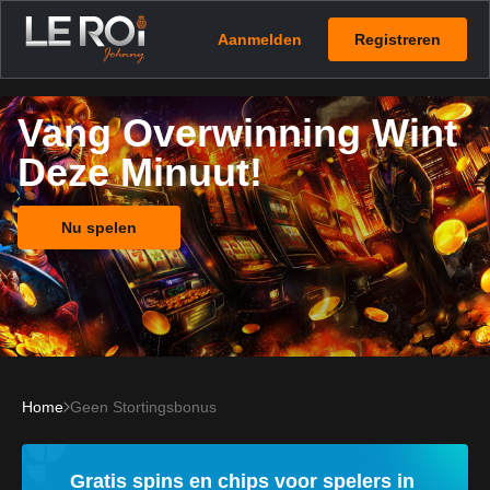
Aanmelden
Registreren
Vang Overwinning Wint
Deze Minuut!
Nu spelen
Home
Geen Stortingsbonus
Gratis spins en chips voor spelers in