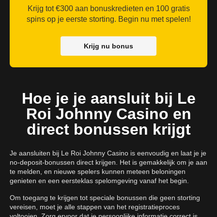
Krijg tot €300 aan bonuskredieten en 100 gratis
spins op je eerste storting. Begin nu met spelen!
Krijg nu bonus
Hoe je je aansluit bij Le
Roi Johnny Casino en
direct bonussen krijgt
Je aansluiten bij Le Roi Johnny Casino is eenvoudig en laat je je
no-deposit-bonussen direct krijgen. Het is gemakkelijk om je aan
te melden, en nieuwe spelers kunnen meteen beloningen
genieten en een eersteklas spelomgeving vanaf het begin.
Om toegang te krijgen tot speciale bonussen die geen storting
vereisen, moet je alle stappen van het registratieproces
voltooien. Zorg ervoor dat je persoonlijke informatie correct is,