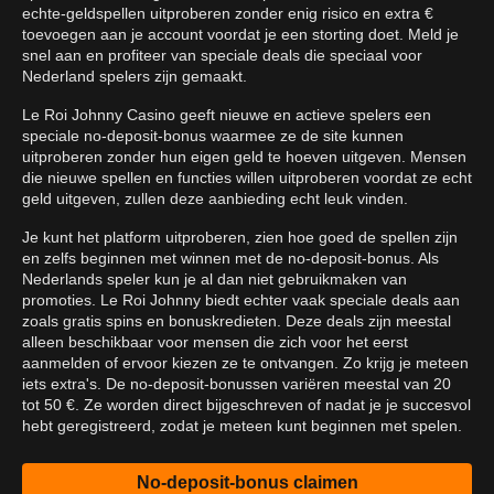
echte-geldspellen uitproberen zonder enig risico en extra €
toevoegen aan je account voordat je een storting doet. Meld je
snel aan en profiteer van speciale deals die speciaal voor
Nederland spelers zijn gemaakt.
Le Roi Johnny Casino geeft nieuwe en actieve spelers een
speciale no-deposit-bonus waarmee ze de site kunnen
uitproberen zonder hun eigen geld te hoeven uitgeven. Mensen
die nieuwe spellen en functies willen uitproberen voordat ze echt
geld uitgeven, zullen deze aanbieding echt leuk vinden.
Je kunt het platform uitproberen, zien hoe goed de spellen zijn
en zelfs beginnen met winnen met de no-deposit-bonus. Als
Nederlands speler kun je al dan niet gebruikmaken van
promoties. Le Roi Johnny biedt echter vaak speciale deals aan
zoals gratis spins en bonuskredieten. Deze deals zijn meestal
alleen beschikbaar voor mensen die zich voor het eerst
aanmelden of ervoor kiezen ze te ontvangen. Zo krijg je meteen
iets extra's. De no-deposit-bonussen variëren meestal van 20
tot 50 €. Ze worden direct bijgeschreven of nadat je je succesvol
hebt geregistreerd, zodat je meteen kunt beginnen met spelen.
No-deposit-bonus claimen