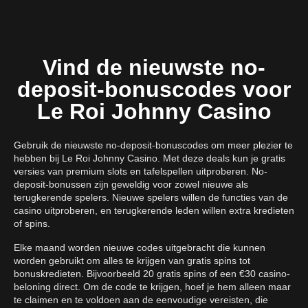
Vind de nieuwste no-
deposit-bonuscodes voor
Le Roi Johnny Casino
Gebruik de nieuwste no-deposit-bonuscodes om meer plezier te
hebben bij Le Roi Johnny Casino. Met deze deals kun je gratis
versies van premium slots en tafelspellen uitproberen. No-
deposit-bonussen zijn geweldig voor zowel nieuwe als
terugkerende spelers. Nieuwe spelers willen de functies van de
casino uitproberen, en terugkerende leden willen extra kredieten
of spins.
Elke maand worden nieuwe codes uitgebracht die kunnen
worden gebruikt om alles te krijgen van gratis spins tot
bonuskredieten. Bijvoorbeeld 20 gratis spins of een €30 casino-
beloning direct. Om de code te krijgen, hoef je hem alleen maar
te claimen en te voldoen aan de eenvoudige vereisten, die