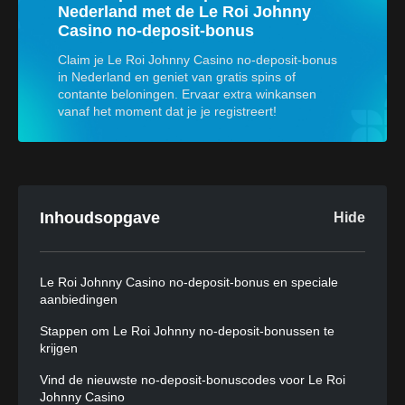
Nederland met de Le Roi Johnny
Casino no-deposit-bonus
Claim je Le Roi Johnny Casino no-deposit-bonus
in Nederland en geniet van gratis spins of
contante beloningen. Ervaar extra winkansen
vanaf het moment dat je je registreert!
Inhoudsopgave
Hide
Le Roi Johnny Casino no-deposit-bonus en speciale
aanbiedingen
Stappen om Le Roi Johnny no-deposit-bonussen te
krijgen
Vind de nieuwste no-deposit-bonuscodes voor Le Roi
Johnny Casino