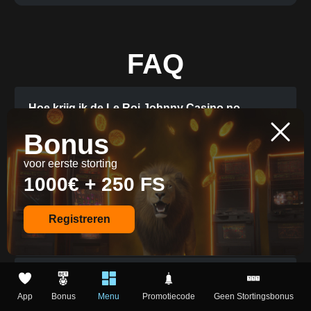
FAQ
Hoe krijg ik de Le Roi Johnny Casino no-
deposit-bonus?
Bonus
voor eerste storting
Waarom wordt de no-deposit-bonus
1000€ + 250 FS
aangeboden?
Registreren
Ik heb geld gewonnen met de no-deposit-
bonus. Kan ik het meteen krijgen?
Kunnen mensen in Nederland de no-
deposit-bonus krijgen bij Le Roi Johnny
App
Bonus
Menu
Promotiecode
Geen Stortingsbonus
Casino?