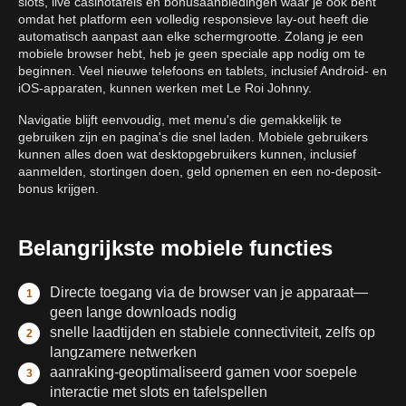
slots, live casinotafels en bonusaanbiedingen waar je ook bent
omdat het platform een volledig responsieve lay-out heeft die
automatisch aanpast aan elke schermgrootte. Zolang je een
mobiele browser hebt, heb je geen speciale app nodig om te
beginnen. Veel nieuwe telefoons en tablets, inclusief Android- en
iOS-apparaten, kunnen werken met Le Roi Johnny.
Navigatie blijft eenvoudig, met menu's die gemakkelijk te
gebruiken zijn en pagina's die snel laden. Mobiele gebruikers
kunnen alles doen wat desktopgebruikers kunnen, inclusief
aanmelden, stortingen doen, geld opnemen en een no-deposit-
bonus krijgen.
Belangrijkste mobiele functies
Directe toegang via de browser van je apparaat—
geen lange downloads nodig
snelle laadtijden en stabiele connectiviteit, zelfs op
langzamere netwerken
aanraking-geoptimaliseerd gamen voor soepele
interactie met slots en tafelspellen