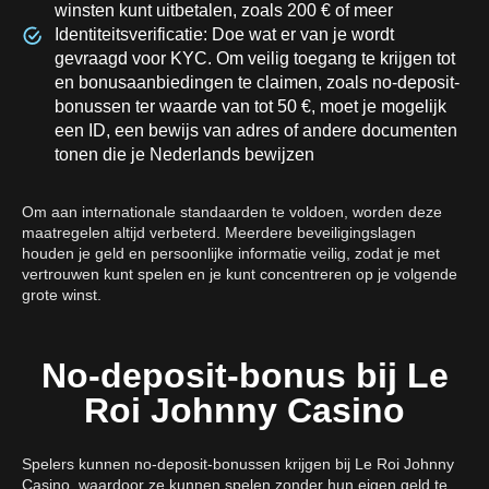
winsten kunt uitbetalen, zoals 200 € of meer
Identiteitsverificatie: Doe wat er van je wordt
gevraagd voor KYC. Om veilig toegang te krijgen tot
en bonusaanbiedingen te claimen, zoals no-deposit-
bonussen ter waarde van tot 50 €, moet je mogelijk
een ID, een bewijs van adres of andere documenten
tonen die je Nederlands bewijzen
Om aan internationale standaarden te voldoen, worden deze
maatregelen altijd verbeterd. Meerdere beveiligingslagen
houden je geld en persoonlijke informatie veilig, zodat je met
vertrouwen kunt spelen en je kunt concentreren op je volgende
grote winst.
No-deposit-bonus bij Le
Roi Johnny Casino
Spelers kunnen no-deposit-bonussen krijgen bij Le Roi Johnny
Casino, waardoor ze kunnen spelen zonder hun eigen geld te