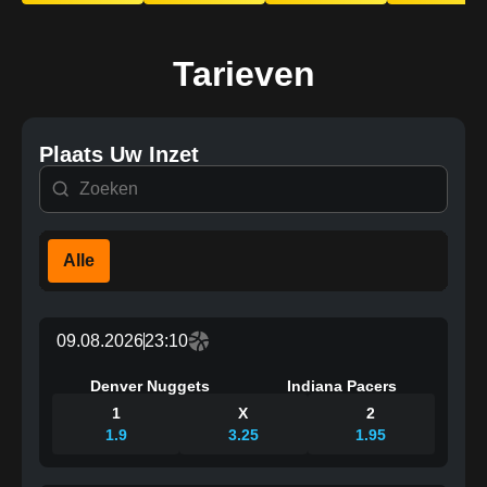
Tarieven
Plaats Uw Inzet
Alle
09.08.2026
23:10
Denver Nuggets
Indiana Pacers
1
X
2
1.9
3.25
1.95