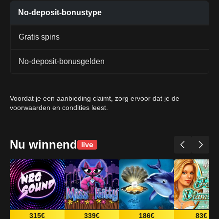
No-deposit-bonustype
Gratis spins
No-deposit-bonusgelden
Voordat je een aanbieding claimt, zorg ervoor dat je de
voorwaarden en condities leest.
Nu winnend
315€
339€
186€
83€