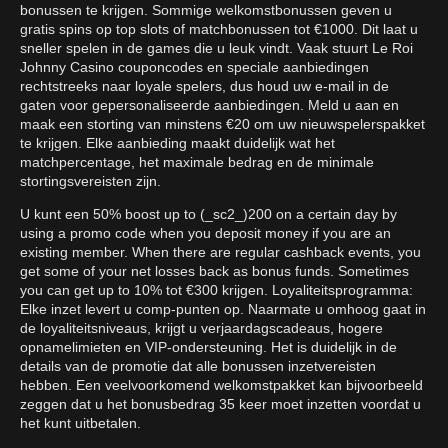
bonussen te krijgen. Sommige welkomstbonussen geven u
gratis spins op top slots of matchbonussen tot €1000. Dit laat u
sneller spelen in de games die u leuk vindt. Vaak stuurt Le Roi
Johnny Casino couponcodes en speciale aanbiedingen
rechtstreeks naar loyale spelers, dus houd uw e-mail in de
gaten voor gepersonaliseerde aanbiedingen. Meld u aan en
maak een storting van minstens €20 om uw nieuwspelerspakket
te krijgen. Elke aanbieding maakt duidelijk wat het
matchpercentage, het maximale bedrag en de minimale
stortingsvereisten zijn.
U kunt een 50% boost up to (_sc2_)200 on a certain day by
using a promo code when you deposit money if you are an
existing member. When there are regular cashback events, you
get some of your net losses back as bonus funds. Sometimes
you can get up to 10% tot €300 krijgen. Loyaliteitsprogramma:
Elke inzet levert u comp-punten op. Naarmate u omhoog gaat in
de loyaliteitsniveaus, krijgt u verjaardagscadeaus, hogere
opnamelimieten en VIP-ondersteuning. Het is duidelijk in de
details van de promotie dat alle bonussen inzetvereisten
hebben. Een veelvoorkomend welkomstpakket kan bijvoorbeeld
zeggen dat u het bonusbedrag 35 keer moet inzetten voordat u
het kunt uitbetalen.