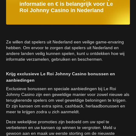
informatie en € is belangrijk voor Le
Roi Johnny Casino in Nederland
Ze willen dat spelers uit Nederland een veilige game-ervaring
hebben. Om ervoor te zorgen dat spelers uit Nederland en
andere landen veilig kunnen spelen, kunt u ontdekken hoe wij
informatie verzamelen, gebruiken en beschermen.
Krijg exclusieve Le Roi Johnny Casino bonussen en
aanbiedingen
Exclusieve bonussen en speciale aanbiedingen bij Le Roi
Johnny Casino zijn een geweldige manier voor zowel nieuwe als
terugkerende spelers om veel geweldige beloningen te krijgen.
Er zijn kansen om extra spins, cashback, herlaadbonussen en
meer te krijgen zodra u zich aanmeldt.
Deze wekelijkse promoties zijn bedoeld om uw spel te
verbeteren en uw kansen op winnen te vergroten. Meld u
gewoon aan en maak uw eerste storting om de nieuwste