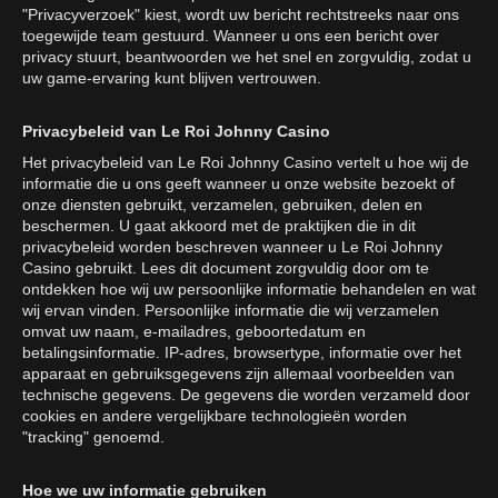
"Privacyverzoek" kiest, wordt uw bericht rechtstreeks naar ons
toegewijde team gestuurd. Wanneer u ons een bericht over
privacy stuurt, beantwoorden we het snel en zorgvuldig, zodat u
uw game-ervaring kunt blijven vertrouwen.
Privacybeleid van Le Roi Johnny Casino
Het privacybeleid van Le Roi Johnny Casino vertelt u hoe wij de
informatie die u ons geeft wanneer u onze website bezoekt of
onze diensten gebruikt, verzamelen, gebruiken, delen en
beschermen. U gaat akkoord met de praktijken die in dit
privacybeleid worden beschreven wanneer u Le Roi Johnny
Casino gebruikt. Lees dit document zorgvuldig door om te
ontdekken hoe wij uw persoonlijke informatie behandelen en wat
wij ervan vinden. Persoonlijke informatie die wij verzamelen
omvat uw naam, e-mailadres, geboortedatum en
betalingsinformatie. IP-adres, browsertype, informatie over het
apparaat en gebruiksgegevens zijn allemaal voorbeelden van
technische gegevens. De gegevens die worden verzameld door
cookies en andere vergelijkbare technologieën worden
"tracking" genoemd.
Hoe we uw informatie gebruiken