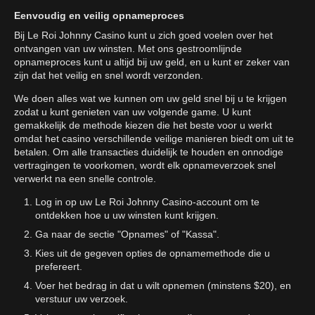
Eenvoudig en veilig opnameproces
Bij Le Roi Johnny Casino kunt u zich goed voelen over het
ontvangen van uw winsten. Met ons gestroomlijnde
opnameproces kunt u altijd bij uw geld, en u kunt er zeker van
zijn dat het veilig en snel wordt verzonden.
We doen alles wat we kunnen om uw geld snel bij u te krijgen
zodat u kunt genieten van uw volgende game. U kunt
gemakkelijk de methode kiezen die het beste voor u werkt
omdat het casino verschillende veilige manieren biedt om uit te
betalen. Om alle transacties duidelijk te houden en onnodige
vertragingen te voorkomen, wordt elk opnameverzoek snel
verwerkt na een snelle controle.
Log in op uw Le Roi Johnny Casino-account om te
ontdekken hoe u uw winsten kunt krijgen.
Ga naar de sectie "Opnames" of "Kassa".
Kies uit de gegeven opties de opnamemethode die u
prefereert.
Voer het bedrag in dat u wilt opnemen (minstens $20), en
verstuur uw verzoek.