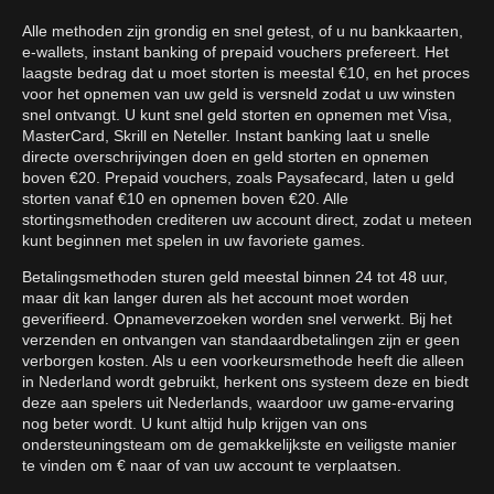
Alle methoden zijn grondig en snel getest, of u nu bankkaarten,
e-wallets, instant banking of prepaid vouchers prefereert. Het
laagste bedrag dat u moet storten is meestal €10, en het proces
voor het opnemen van uw geld is versneld zodat u uw winsten
snel ontvangt. U kunt snel geld storten en opnemen met Visa,
MasterCard, Skrill en Neteller. Instant banking laat u snelle
directe overschrijvingen doen en geld storten en opnemen
boven €20. Prepaid vouchers, zoals Paysafecard, laten u geld
storten vanaf €10 en opnemen boven €20. Alle
stortingsmethoden crediteren uw account direct, zodat u meteen
kunt beginnen met spelen in uw favoriete games.
Betalingsmethoden sturen geld meestal binnen 24 tot 48 uur,
maar dit kan langer duren als het account moet worden
geverifieerd. Opnameverzoeken worden snel verwerkt. Bij het
verzenden en ontvangen van standaardbetalingen zijn er geen
verborgen kosten. Als u een voorkeursmethode heeft die alleen
in Nederland wordt gebruikt, herkent ons systeem deze en biedt
deze aan spelers uit Nederlands, waardoor uw game-ervaring
nog beter wordt. U kunt altijd hulp krijgen van ons
ondersteuningsteam om de gemakkelijkste en veiligste manier
te vinden om € naar of van uw account te verplaatsen.