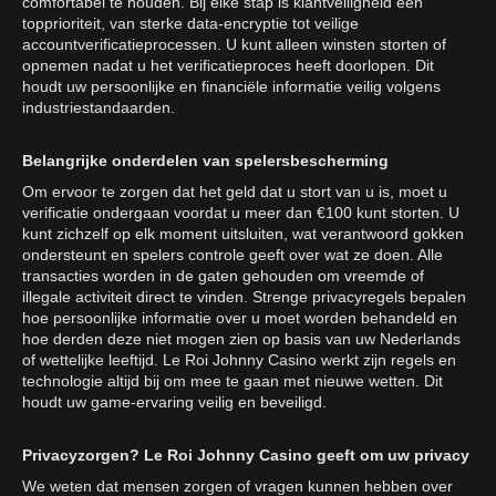
comfortabel te houden. Bij elke stap is klantveiligheid een
topprioriteit, van sterke data-encryptie tot veilige
accountverificatieprocessen. U kunt alleen winsten storten of
opnemen nadat u het verificatieproces heeft doorlopen. Dit
houdt uw persoonlijke en financiële informatie veilig volgens
industriestandaarden.
Belangrijke onderdelen van spelersbescherming
Om ervoor te zorgen dat het geld dat u stort van u is, moet u
verificatie ondergaan voordat u meer dan €100 kunt storten. U
kunt zichzelf op elk moment uitsluiten, wat verantwoord gokken
ondersteunt en spelers controle geeft over wat ze doen. Alle
transacties worden in de gaten gehouden om vreemde of
illegale activiteit direct te vinden. Strenge privacyregels bepalen
hoe persoonlijke informatie over u moet worden behandeld en
hoe derden deze niet mogen zien op basis van uw Nederlands
of wettelijke leeftijd. Le Roi Johnny Casino werkt zijn regels en
technologie altijd bij om mee te gaan met nieuwe wetten. Dit
houdt uw game-ervaring veilig en beveiligd.
Privacyzorgen? Le Roi Johnny Casino geeft om uw privacy
We weten dat mensen zorgen of vragen kunnen hebben over