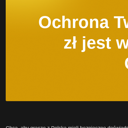
Ochrona T
zł jest