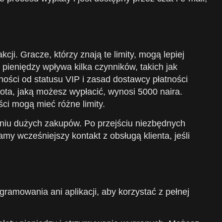
cji. Gracze, którzy znają te limity, mogą lepiej
ieniędzy wpływa kilka czynników, takich jak
żności od statusu VIP i zasad dostawcy płatności
ota, jaką możesz wypłacić, wynosi 5000 naira.
ci mogą mieć różne limity.
niu dużych zakupów. Po przejściu niezbędnych
amy wcześniejszy kontakt z obsługą klienta, jeśli
gramowania ani aplikacji, aby korzystać z pełnej