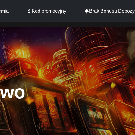
emia
Kod promocyjny
Brak Bonusu Depoz
two