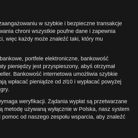
zaangażowaniu w szybkie i bezpieczne transakcje
wania chroni wszystkie poufne dane i zapewnia
i, więc każdy może znaleźć taki, który mu
 bankowe, portfele elektroniczne, bankowość
ty pieniędzy jest przyspieszony, abyś otrzymał
eller. Bankowość internetowa umożliwia szybkie
ają wpłacać pieniądze od zł10 i wypłacać powyżej
gry.
 wymaga weryfikacji. Żądania wypłat są przetwarzane
aną metodę używaną wyłącznie w Polska, nasz system
ć pomoc od naszego zespołu wsparcia, aby znaleźć