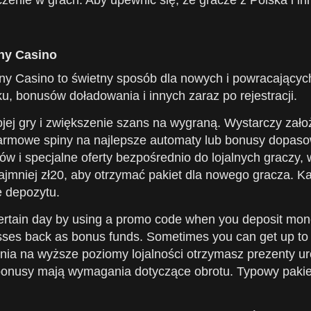
enie w grach. Aby upewnić się, że gracze z Polska i in
nny Casino
ny Casino to świetny sposób dla nowych i powracającyc
 bonusów doładowania i innych zaraz po rejestracji.
j gry i zwiększenie szans na wygraną. Wystarczy założ
armowe spiny na najlepsze automaty lub bonusy dopasow
w i specjalne oferty bezpośrednio do lojalnych graczy,
 najmniej zł20, aby otrzymać pakiet dla nowego gracza. K
 depozytu.
rtain day by using a promo code when you deposit mone
osses back as bonus funds. Sometimes you can get up to
a na wyższe poziomy lojalności otrzymasz prezenty uro
e bonusy mają wymagania dotyczące obrotu. Typowy paki