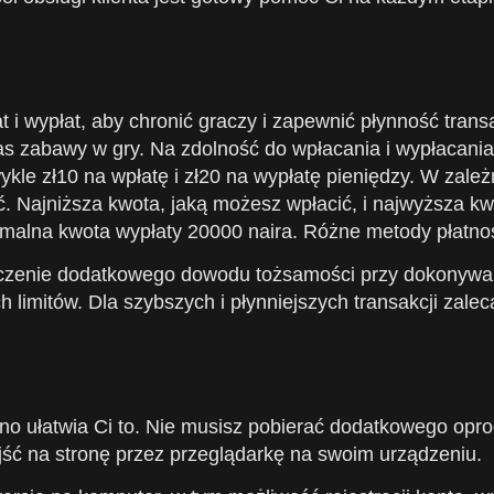
i wypłat, aby chronić graczy i zapewnić płynność transak
 zabawy w gry. Na zdolność do wpłacania i wypłacania p
ykle zł10 na wpłatę i zł20 na wypłatę pieniędzy. W zale
. Najniższa kwota, jaką możesz wpłacić, i najwyższa kw
malna kwota wypłaty 20000 naira. Różne metody płatnoś
rczenie dodatkowego dowodu tożsamości przy dokonywa
 limitów. Dla szybszych i płynniejszych transakcji zalec
ino ułatwia Ci to. Nie musisz pobierać dodatkowego opro
ejść na stronę przez przeglądarkę na swoim urządzeniu.