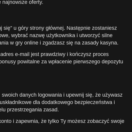
e najnowsze oferty.
j się” u góry strony głównej. Następnie zostaniesz
we, wybrać nazwę użytkownika i utworzyć silne
rania w gry online i zgadzasz się na zasady kasyna.
 adres e-mail jest prawdziwy i kończysz proces
eż bonusy powitalne za wpłacenie pierwszego depozytu
swoich danych logowania i upewnij się, że używasz
 dwuskładnikowe dla dodatkowego bezpieczeństwa i
lu przestrzegania zasad.
konto i zapewnia, że tylko Ty możesz zobaczyć swoje