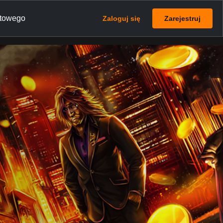
ytowego
Zaloguj się
Zarejestruj