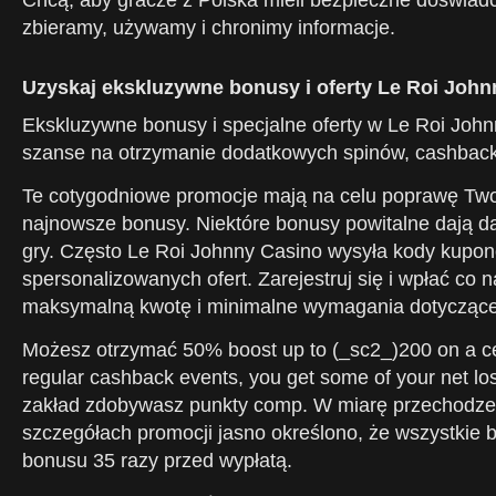
Chcą, aby gracze z Polska mieli bezpieczne doświadcz
zbieramy, używamy i chronimy informacje.
Uzyskaj ekskluzywne bonusy i oferty Le Roi Joh
Ekskluzywne bonusy i specjalne oferty w Le Roi John
szanse na otrzymanie dodatkowych spinów, cashbacku,
Te cotygodniowe promocje mają na celu poprawę Twoje
najnowsze bonusy. Niektóre bonusy powitalne dają d
gry. Często Le Roi Johnny Casino wysyła kody kuponó
spersonalizowanych ofert. Zarejestruj się i wpłać co
maksymalną kwotę i minimalne wymagania dotyczące
Możesz otrzymać 50% boost up to (_sc2_)200 on a ce
regular cashback events, you get some of your net l
zakład zdobywasz punkty comp. W miarę przechodzeni
szczegółach promocji jasno określono, że wszystki
bonusu 35 razy przed wypłatą.