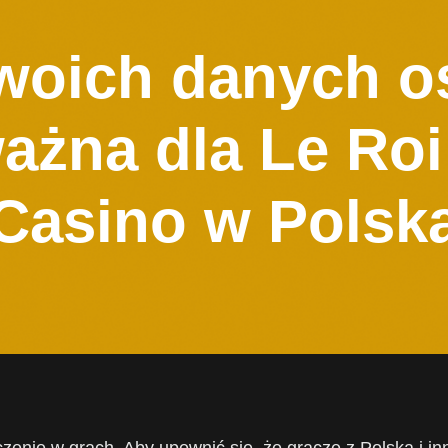
woich danych o
 ważna dla Le Ro
Casino w Polsk