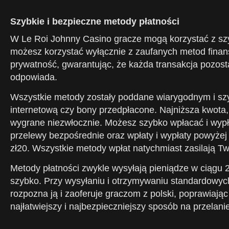
Szybkie i bezpieczne metody płatności
W Le Roi Johnny Casino gracze mogą korzystać z szy
możesz korzystać wyłącznie z zaufanych metod finan
prywatność, gwarantując, że każda transakcja pozost
odpowiada.
Wszystkie metody zostały poddane wiarygodnym i szyb
internetową czy bony przedpłacone. Najniższa kwota, 
wygrane niezwłocznie. Możesz szybko wpłacać i wypła
przelewy bezpośrednie oraz wpłaty i wypłaty powyżej
zł20. Wszystkie metody wpłat natychmiast zasilają T
Metody płatności zwykle wysyłają pieniądze w ciągu 2
szybko. Przy wysyłaniu i otrzymywaniu standardowyc
rozpozna ją i zaoferuje graczom z polski, poprawia
najłatwiejszy i najbezpieczniejszy sposób na przelanie