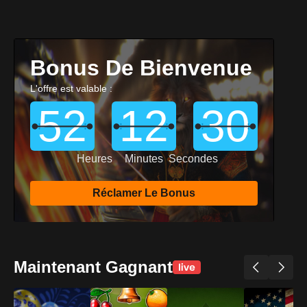
Bonus De Bienvenue
L'offre est valable :
52
12
29
Heures
Minutes
Secondes
Réclamer Le Bonus
Maintenant Gagnant