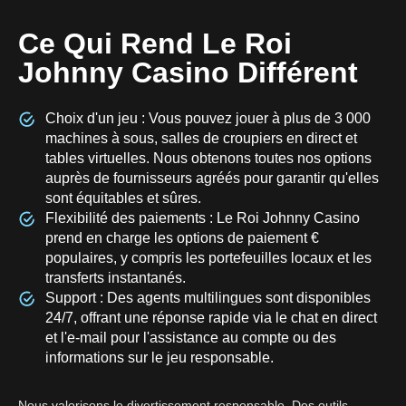
Ce Qui Rend Le Roi
Johnny Casino Différent
Choix d'un jeu : Vous pouvez jouer à plus de 3 000
machines à sous, salles de croupiers en direct et
tables virtuelles. Nous obtenons toutes nos options
auprès de fournisseurs agréés pour garantir qu'elles
sont équitables et sûres.
Flexibilité des paiements : Le Roi Johnny Casino
prend en charge les options de paiement €
populaires, y compris les portefeuilles locaux et les
transferts instantanés.
Support : Des agents multilingues sont disponibles
24/7, offrant une réponse rapide via le chat en direct
et l'e-mail pour l'assistance au compte ou des
informations sur le jeu responsable.
Nous valorisons le divertissement responsable. Des outils