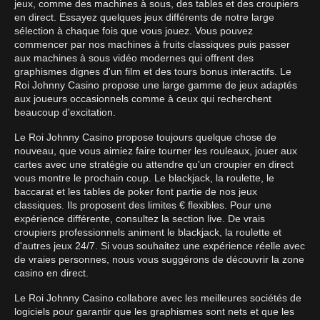
jeux, comme des machines à sous, des tables et des croupiers
en direct. Essayez quelques jeux différents de notre large
sélection à chaque fois que vous jouez. Vous pouvez
commencer par nos machines à fruits classiques puis passer
aux machines à sous vidéo modernes qui offrent des
graphismes dignes d'un film et des tours bonus interactifs. Le
Roi Johnny Casino propose une large gamme de jeux adaptés
aux joueurs occasionnels comme à ceux qui recherchent
beaucoup d'excitation.
Le Roi Johnny Casino propose toujours quelque chose de
nouveau, que vous aimiez faire tourner les rouleaux, jouer aux
cartes avec une stratégie ou attendre qu'un croupier en direct
vous montre le prochain coup. Le blackjack, la roulette, le
baccarat et les tables de poker font partie de nos jeux
classiques. Ils proposent des limites € flexibles. Pour une
expérience différente, consultez la section live. De vrais
croupiers professionnels animent le blackjack, la roulette et
d'autres jeux 24/7. Si vous souhaitez une expérience réelle avec
de vraies personnes, nous vous suggérons de découvrir la zone
casino en direct.
Le Roi Johnny Casino collabore avec les meilleures sociétés de
logiciels pour garantir que les graphismes sont nets et que les