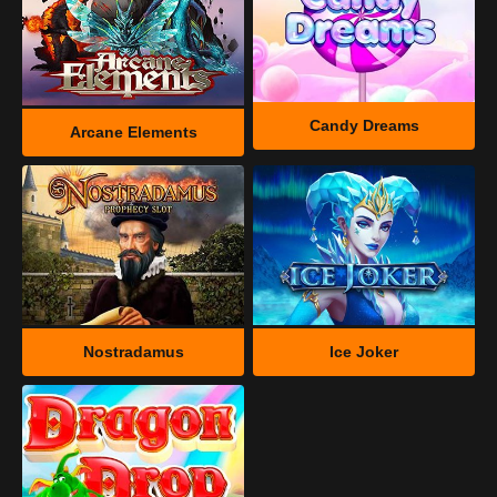
Candy Dreams
Arcane Elements
Nostradamus
Ice Joker