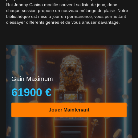
Roi Johnny Casino modifie souvent sa liste de jeux, donc
chaque session propose un nouveau mélange de plaisir. Notre
bibliothèque est mise à jour en permanence, vous permettant
d'essayer différents genres et de vous amuser davantage.
Gain Maximum
61900 €
Jouer Maintenant