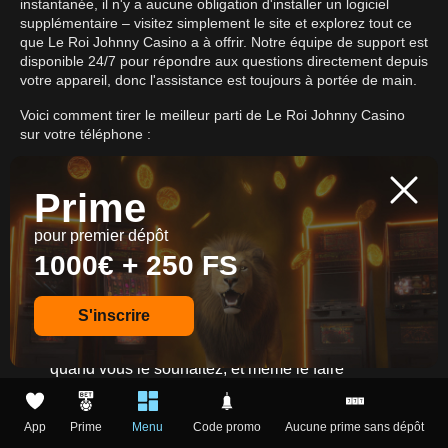
instantanée, il n'y a aucune obligation d'installer un logiciel
supplémentaire – visitez simplement le site et explorez tout ce
que Le Roi Johnny Casino a à offrir. Notre équipe de support est
disponible 24/7 pour répondre aux questions directement depuis
votre appareil, donc l'assistance est toujours à portée de main.
Voici comment tirer le meilleur parti de Le Roi Johnny Casino
sur votre téléphone :
Connectez-vous quotidiennement pour vérifier les
offres surprises et les tournois mobiles exclusifs.
Prime
Vous pouvez essayer de nouveaux jeux gratuitement
pour premier dépôt
avec des versions de démonstration avant de les
1000€ + 250 FS
acheter avec de l'argent réel.
Activez les notifications pour recevoir des mises à
jour sur les chutes de jackpots et les bonus
S'inscrire
disponibles seulement pendant une courte période.
Vous pouvez effectuer des dépôts et des retraits
quand vous le souhaitez, et même le faire
instantanément en €.
App
Prime
Menu
Code promo
Aucune prime sans dépôt
Le Roi Johnny Casino vous garde dans le jeu où que vous