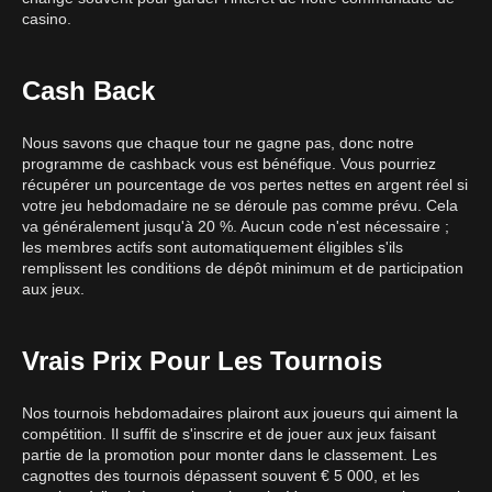
casino.
Cash Back
Nous savons que chaque tour ne gagne pas, donc notre
programme de cashback vous est bénéfique. Vous pourriez
récupérer un pourcentage de vos pertes nettes en argent réel si
votre jeu hebdomadaire ne se déroule pas comme prévu. Cela
va généralement jusqu'à 20 %. Aucun code n'est nécessaire ;
les membres actifs sont automatiquement éligibles s'ils
remplissent les conditions de dépôt minimum et de participation
aux jeux.
Vrais Prix Pour Les Tournois
Nos tournois hebdomadaires plairont aux joueurs qui aiment la
compétition. Il suffit de s'inscrire et de jouer aux jeux faisant
partie de la promotion pour monter dans le classement. Les
cagnottes des tournois dépassent souvent € 5 000, et les