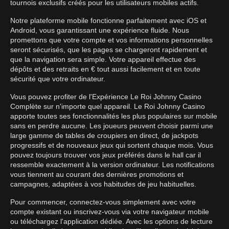
tournois exclusifs créés pour les utilisateurs mobiles actifs.
Notre plateforme mobile fonctionne parfaitement avec iOS et
Android, vous garantissant une expérience fluide. Nous
promettons que votre compte et vos informations personnelles
seront sécurisés, que les pages se chargeront rapidement et
que la navigation sera simple. Votre appareil effectue des
dépôts et des retraits en € tout aussi facilement et en toute
sécurité que votre ordinateur.
Vous pouvez profiter de l'Expérience Le Roi Johnny Casino
Complète sur n'importe quel appareil. Le Roi Johnny Casino
apporte toutes ses fonctionnalités les plus populaires sur mobile
sans en perdre aucune. Les joueurs peuvent choisir parmi une
large gamme de tables de croupiers en direct, de jackpots
progressifs et de nouveaux jeux qui sortent chaque mois. Vous
pouvez toujours trouver vos jeux préférés dans le hall car il
ressemble exactement à la version ordinateur. Les notifications
vous tiennent au courant des dernières promotions et
campagnes, adaptées à vos habitudes de jeu habituelles.
Pour commencer, connectez-vous simplement avec votre
compte existant ou inscrivez-vous via votre navigateur mobile
ou téléchargez l'application dédiée. Avec les options de lecture