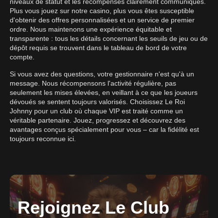
niveaux de statut et les récompenses clairement communiqués.
Plus vous jouez sur notre casino, plus vous êtes susceptible
d'obtenir des offres personnalisées et un service de premier
ordre. Nous maintenons une expérience équitable et
transparente : tous les détails concernant les seuils de jeu ou de
dépôt requis se trouvent dans le tableau de bord de votre
compte.
Si vous avez des questions, votre gestionnaire n'est qu'à un
message. Nous récompensons l'activité régulière, pas
seulement les mises élevées, en veillant à ce que les joueurs
dévoués se sentent toujours valorisés. Choisissez Le Roi
Johnny pour un club où chaque VIP est traité comme un
véritable partenaire. Jouez, progressez et découvrez des
avantages conçus spécialement pour vous – car la fidélité est
toujours reconnue ici.
Rejoignez Le Club