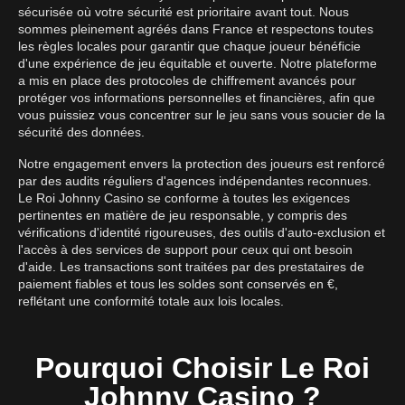
sécurisée où votre sécurité est prioritaire avant tout. Nous
sommes pleinement agréés dans France et respectons toutes
les règles locales pour garantir que chaque joueur bénéficie
d'une expérience de jeu équitable et ouverte. Notre plateforme
a mis en place des protocoles de chiffrement avancés pour
protéger vos informations personnelles et financières, afin que
vous puissiez vous concentrer sur le jeu sans vous soucier de la
sécurité des données.
Notre engagement envers la protection des joueurs est renforcé
par des audits réguliers d'agences indépendantes reconnues.
Le Roi Johnny Casino se conforme à toutes les exigences
pertinentes en matière de jeu responsable, y compris des
vérifications d'identité rigoureuses, des outils d'auto-exclusion et
l'accès à des services de support pour ceux qui ont besoin
d'aide. Les transactions sont traitées par des prestataires de
paiement fiables et tous les soldes sont conservés en €,
reflétant une conformité totale aux lois locales.
Pourquoi Choisir Le Roi
Johnny Casino ?