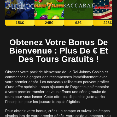
156€
245€
93€
228€
Obtenez Votre Bonus De
Bienvenue : Plus De € Et
Des Tours Gratuits !
Obtenez votre pack de bienvenue de Le Roi Johnny Casino et
commencez à gagner des récompenses immédiatement avec
votre premier dépôt. Les nouveaux utilisateurs peuvent profiter
d'une offre spéciale : nous ajoutons de l'argent supplémentaire
à votre premier transfert et vous offrons une série gratuite de
tours pour vous lancer. Cette offre est disponible juste après
l'inscription pour les joueurs français éligibles.
Pour obtenir votre bonus, créez un compte et suivez les étapes
simples lors de votre premier dépôt. Votre solde augmentera du