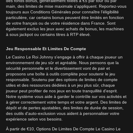
des fonds bonus, généralement fixées à €5 par tour ou par
main, des limites de mise maximale s'appliquent. Reportez-vous
toujours aux Conditions Générales pour connaître l'éligibilité
particulière, car certains bonus peuvent être limités en fonction
de votre français ou de votre résidence dans France. Sont
également exclus les jeux avec achats de bonus, les machines
à sous jackpot ou certains titres à RTP élevé.
Jeu Responsable Et Limites De Compte
Le Casino Le Roi Johnny s'engage à offrir à chaque joueur un
environnement de jeu sûr et agréable. Nous pensons que la
sécurité personnelle et le divertissement vont de pair et
proposons une boîte à outils complète pour soutenir le jeu
responsable. Soutenu par des options de limites de compte
utiles et des ressources dédiées à un jeu plus sûr, chaque
joueur peut profiter de nos jeux en toute tranquillité d'esprit.
Notre système vous aide à garder le contrôle sur vos activités et
à gérer correctement votre temps et votre argent. Des limites de
dépôt et de pertes ajustables, des limites de durée de session,
des outils d'auto-exclusion vous aident à personnaliser votre
expérience selon vos besoins.
À partir de €10, Options De Limites De Compte Le Casino Le