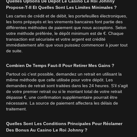
Quelles Options De Dépôt Le Casino Le Roi Johnny
Propose-T-Il Et Quelles Sont Les Limites Minimales ?
Les cartes de crédit et de débit, les portefeuilles électroniques,
les bons prépayés et les virements bancaires font partie des
différentes méthodes de paiement que nous acceptons. Selon
votre méthode préférée, le dépôt minimum est de €. Chaque
transaction est sécurisée et votre argent est crédité
immédiatement afin que vous puissiez commencer à jouer tout
de suite.
Combien De Temps Faut-Il Pour Retirer Mes Gains ?
Partout où c'est possible, demandez un retrait en utilisant la
même méthode que celle utilisée pour votre dépôt. Les
demandes de retrait sont traitées dans les 24 heures. S'il s'agit
de votre premier retrait ou si le montant total de votre retrait
dépasse €, une confirmation supplémentaire pourrait être
nécessaire. La source de paiement affectera les délais de
traitement.
Quelles Sont Les Conditions Principales Pour Réclamer
Des Bonus Au Casino Le Roi Johnny ?