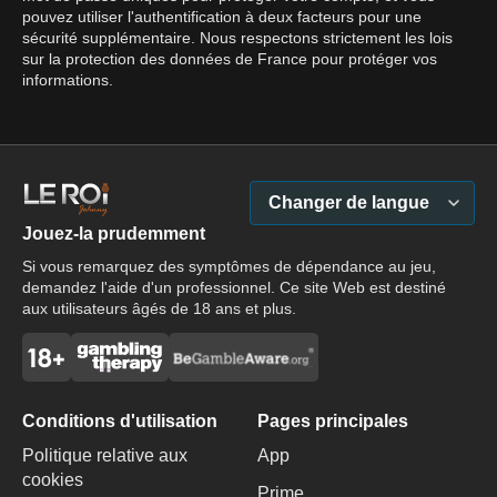
pouvez utiliser l'authentification à deux facteurs pour une
sécurité supplémentaire. Nous respectons strictement les lois
sur la protection des données de France pour protéger vos
informations.
Changer de langue
Jouez-la prudemment
Si vous remarquez des symptômes de dépendance au jeu,
demandez l'aide d'un professionnel. Ce site Web est destiné
aux utilisateurs âgés de 18 ans et plus.
Conditions d'utilisation
Pages principales
Politique relative aux
App
cookies
Prime