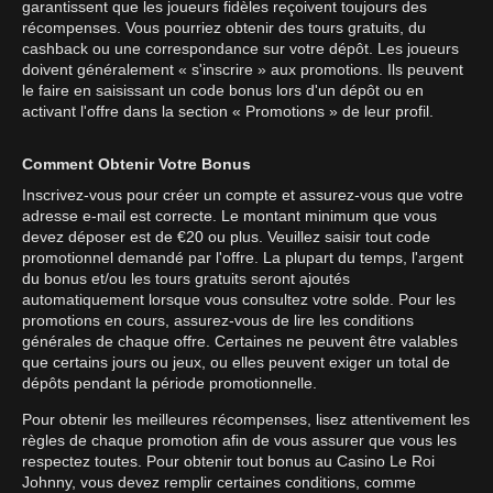
garantissent que les joueurs fidèles reçoivent toujours des
récompenses. Vous pourriez obtenir des tours gratuits, du
cashback ou une correspondance sur votre dépôt. Les joueurs
doivent généralement « s'inscrire » aux promotions. Ils peuvent
le faire en saisissant un code bonus lors d'un dépôt ou en
activant l'offre dans la section « Promotions » de leur profil.
Comment Obtenir Votre Bonus
Inscrivez-vous pour créer un compte et assurez-vous que votre
adresse e-mail est correcte. Le montant minimum que vous
devez déposer est de €20 ou plus. Veuillez saisir tout code
promotionnel demandé par l'offre. La plupart du temps, l'argent
du bonus et/ou les tours gratuits seront ajoutés
automatiquement lorsque vous consultez votre solde. Pour les
promotions en cours, assurez-vous de lire les conditions
générales de chaque offre. Certaines ne peuvent être valables
que certains jours ou jeux, ou elles peuvent exiger un total de
dépôts pendant la période promotionnelle.
Pour obtenir les meilleures récompenses, lisez attentivement les
règles de chaque promotion afin de vous assurer que vous les
respectez toutes. Pour obtenir tout bonus au Casino Le Roi
Johnny, vous devez remplir certaines conditions, comme