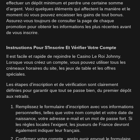
effectuer un dépôt minimum et perdre une certaine somme
d'argent. Voici quelques éléments qui affectent la manière et le
moment où vous pouvez encaisser les gains de tout bonus.
Assurez-vous toujours de consulter la page de chaque
promotion pour obtenir les informations les plus récentes avant
de vous inscrire.
Instructions Pour S'Inscrire Et Vérifier Votre Compte
Il est facile et rapide de rejoindre le Casino Le Roi Johnny.
Lorsque vous créez un compte, vous pouvez utiliser tous les
créneaux horaires du site, les jeux de table et les offres
spéciales.
Les étapes d'inscription et de vérification sont clairement
définies pour garantir que tout se passe bien, du premier dépôt
aux retraits.
Remplissez le formulaire d'inscription avec vos informations
personnelles, telles que votre nom complet et votre date de
naissance, votre adresse e-mail et un mot de passe fort. Si
les règles locales l'exigent, les joueurs de France devront
également indiquer leur français.
Confirmez votre compte : après avoir envoyé le formulaire,