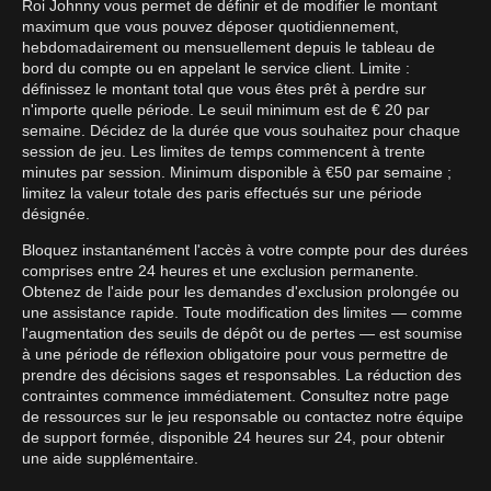
Roi Johnny vous permet de définir et de modifier le montant
maximum que vous pouvez déposer quotidiennement,
hebdomadairement ou mensuellement depuis le tableau de
bord du compte ou en appelant le service client. Limite :
définissez le montant total que vous êtes prêt à perdre sur
n'importe quelle période. Le seuil minimum est de € 20 par
semaine. Décidez de la durée que vous souhaitez pour chaque
session de jeu. Les limites de temps commencent à trente
minutes par session. Minimum disponible à €50 par semaine ;
limitez la valeur totale des paris effectués sur une période
désignée.
Bloquez instantanément l'accès à votre compte pour des durées
comprises entre 24 heures et une exclusion permanente.
Obtenez de l'aide pour les demandes d'exclusion prolongée ou
une assistance rapide. Toute modification des limites — comme
l'augmentation des seuils de dépôt ou de pertes — est soumise
à une période de réflexion obligatoire pour vous permettre de
prendre des décisions sages et responsables. La réduction des
contraintes commence immédiatement. Consultez notre page
de ressources sur le jeu responsable ou contactez notre équipe
de support formée, disponible 24 heures sur 24, pour obtenir
une aide supplémentaire.