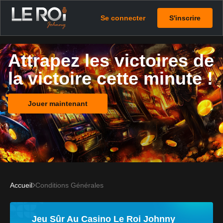
Se connecter
S'inscrire
Attrapez les victoires de
la victoire cette minute !
Jouer maintenant
Accueil
Conditions Générales
Jeu Sûr Au Casino Le Roi Johnny