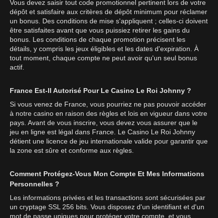
Vous devez saisir tout code promotionnel pertinent lors de votre
dépôt et satisfaire aux critères de dépôt minimum pour réclamer
un bonus. Des conditions de mise s'appliquent ; celles-ci doivent
être satisfaites avant que vous puissiez retirer les gains du
bonus. Les conditions de chaque promotion précisent les
détails, y compris les jeux éligibles et les dates d'expiration. À
tout moment, chaque compte ne peut avoir qu'un seul bonus
actif.
France Est-Il Autorisé Pour Le Casino Le Roi Johnny ?
Si vous venez de France, vous pourriez ne pas pouvoir accéder
à notre casino en raison des règles et lois en vigueur dans votre
pays. Avant de vous inscrire, vous devez vous assurer que le
jeu en ligne est légal dans France. Le Casino Le Roi Johnny
détient une licence de jeu internationale valide pour garantir que
la zone est sûre et conforme aux règles.
Comment Protégez-Vous Mon Compte Et Mes Informations
Personnelles ?
Les informations privées et les transactions sont sécurisées par
un cryptage SSL 256 bits. Vous disposez d'un identifiant et d'un
mot de passe uniques pour protéger votre compte, et vous