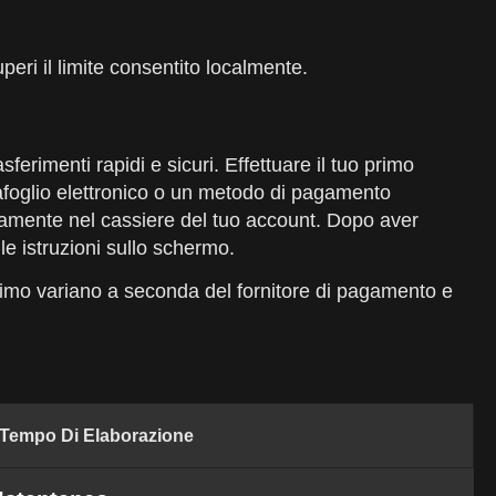
eri il limite consentito localmente.
ferimenti rapidi e sicuri. Effettuare il tuo primo
afoglio elettronico o un metodo di pagamento
aramente nel cassiere del tuo account. Dopo aver
le istruzioni sullo schermo.
ssimo variano a seconda del fornitore di pagamento e
Tempo Di Elaborazione