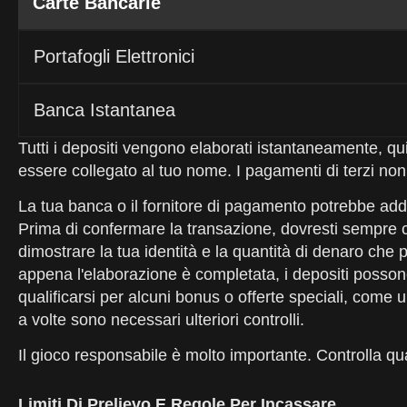
Carte Bancarie
Portafogli Elettronici
Banca Istantanea
Tutti i depositi vengono elaborati istantaneamente, qu
essere collegato al tuo nome. I pagamenti di terzi non 
La tua banca o il fornitore di pagamento potrebbe adde
Prima di confermare la transazione, dovresti sempre chi
dimostrare la tua identità e la quantità di denaro che 
appena l'elaborazione è completata, i depositi posson
qualificarsi per alcuni bonus o offerte speciali, come 
a volte sono necessari ulteriori controlli.
Il gioco responsabile è molto importante. Controlla qua
Limiti Di Prelievo E Regole Per Incassare