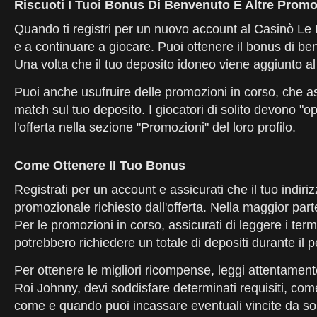
Riscuoti I Tuoi Bonus Di Benvenuto E Altre Promo
Quando ti registri per un nuovo account al Casinò Le R
e a continuare a giocare. Puoi ottenere il bonus di b
Una volta che il tuo deposito idoneo viene aggiunto al
Puoi anche usufruire delle promozioni in corso, che as
match sul tuo deposito. I giocatori di solito devono 
l'offerta nella sezione "Promozioni" del loro profilo.
Come Ottenere Il Tuo Bonus
Registrati per un account e assicurati che il tuo indir
promozionale richiesto dall'offerta. Nella maggior parte
Per le promozioni in corso, assicurati di leggere i term
potrebbero richiedere un totale di depositi durante il
Per ottenere le migliori ricompense, leggi attentament
Roi Johnny, devi soddisfare determinati requisiti, co
come e quando puoi incassare eventuali vincite da sol