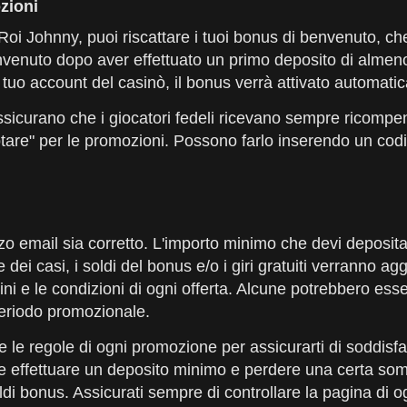
zioni
oi Johnny, puoi riscattare i tuoi bonus di benvenuto, che
envenuto dopo aver effettuato un primo deposito di almeno
 tuo account del casinò, il bonus verrà attivato automati
sicurano che i giocatori fedeli ricevano sempre ricompens
"optare" per le promozioni. Possono farlo inserendo un co
izzo email sia corretto. L'importo minimo che devi deposita
 dei casi, i soldi del bonus e/o i giri gratuiti verranno a
ini e le condizioni di ogni offerta. Alcune potrebbero esse
 periodo promozionale.
e le regole di ogni promozione per assicurarti di soddisfa
me effettuare un deposito minimo e perdere una certa som
di bonus. Assicurati sempre di controllare la pagina di o