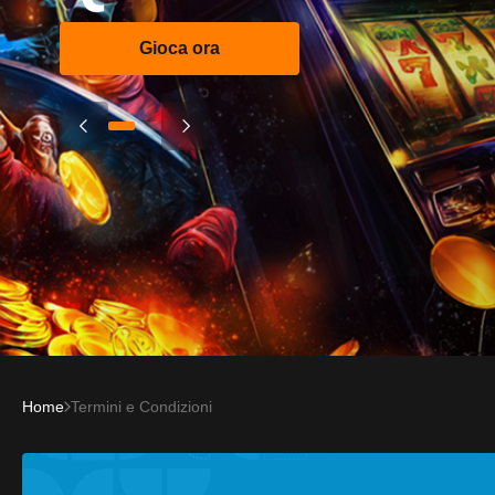
Gioca ora
Home
Termini e Condizioni