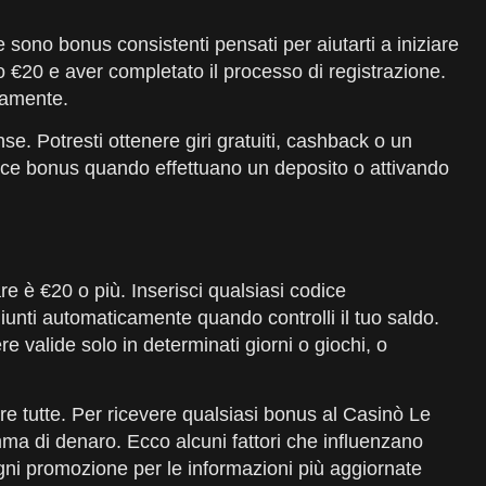
 sono bonus consistenti pensati per aiutarti a iniziare
 €20 e aver completato il processo di registrazione.
camente.
e. Potresti ottenere giri gratuiti, cashback o un
dice bonus quando effettuano un deposito o attivando
re è €20 o più. Inserisci qualsiasi codice
ggiunti automaticamente quando controlli il tuo saldo.
re valide solo in determinati giorni o giochi, o
re tutte. Per ricevere qualsiasi bonus al Casinò Le
ma di denaro. Ecco alcuni fattori che influenzano
gni promozione per le informazioni più aggiornate