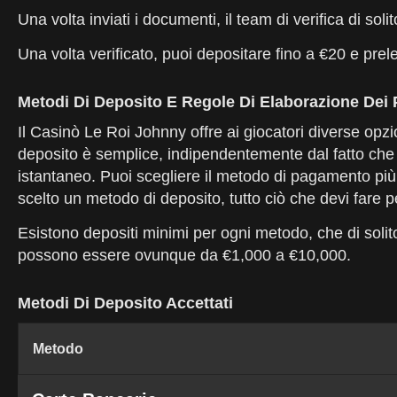
Una volta inviati i documenti, il team di verifica di soli
Una volta verificato, puoi depositare fino a €20 e pre
Metodi Di Deposito E Regole Di Elaborazione Dei
Il Casinò Le Roi Johnny offre ai giocatori diverse opzion
deposito è semplice, indipendentemente dal fatto che
istantaneo. Puoi scegliere il metodo di pagamento più
scelto un metodo di deposito, tutto ciò che devi fare 
Esistono depositi minimi per ogni metodo, che di soli
possono essere ovunque da €1,000 a €10,000.
Metodi Di Deposito Accettati
Metodo