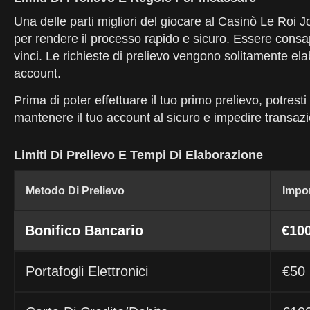
Una delle parti migliori del giocare al Casinò Le Roi Jo
per rendere il processo rapido e sicuro. Essere consap
vinci. Le richieste di prelievo vengono solitamente el
account.
Prima di poter effettuare il tuo primo prelievo, potres
mantenere il tuo account al sicuro e impedire transazi
Limiti Di Prelievo E Tempi Di Elaborazione
Metodo Di Prelievo
Impo
Bonifico Bancario
€10
Portafogli Elettronici
€50