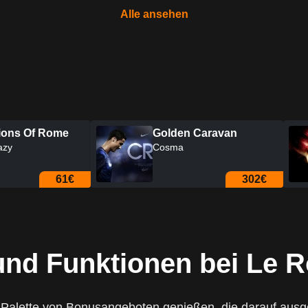
Alle ansehen
ons Of Rome
Golden Caravan
azy
Cosma
61€
302€
nd Funktionen bei Le R
e Palette von Bonusangeboten genießen, die darauf ausg