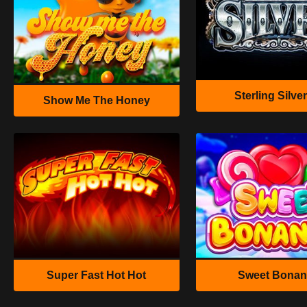
Sterling Silve
Show Me The Honey
Super Fast Hot Hot
Sweet Bonan