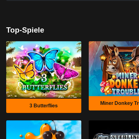
Treue- und VIP-Belohnungen
Willkommensbonuspaket
Top-Spiele
Laufende Boni und Nachladeangebote
No-Deposit-Boni und Freispiele
VIP-Club bei Le Roi Johnny Casino
Worauf VIP-Mitglieder sich freuen können
Registrierung bei Le Roi Johnny Casino
Einzahlungsmethoden bei Le Roi Johnny Casino
Auszahlungen bei Le Roi Johnny Casino
Miner Donkey T
3 Butterflies
Transaktionslimits
Mobile Casino-Erfahrung und Boni
Bonus bei Le Roi Johnny Casino