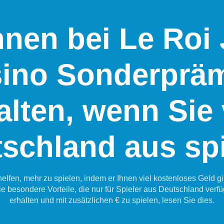
nnen bei Le Roi
ino Sonderprä
alten, wenn Sie
schland aus sp
lfen, mehr zu spielen, indem er Ihnen viel kostenloses Geld gib
ie besondere Vorteile, die nur für Spieler aus Deutschland verf
erhalten und mit zusätzlichen € zu spielen, lesen Sie dies.