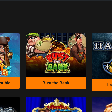
rouble
Bust the Bank
Ha