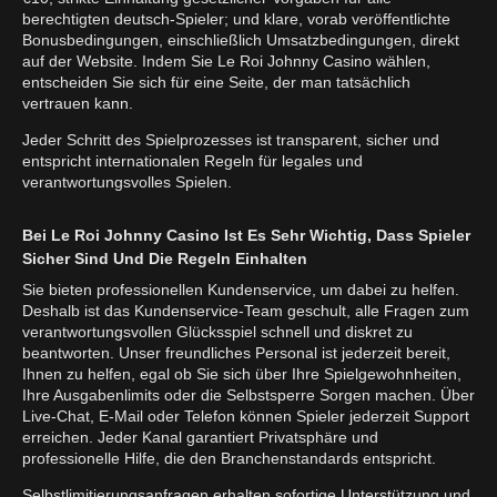
berechtigten deutsch-Spieler; und klare, vorab veröffentlichte
Bonusbedingungen, einschließlich Umsatzbedingungen, direkt
auf der Website. Indem Sie Le Roi Johnny Casino wählen,
entscheiden Sie sich für eine Seite, der man tatsächlich
vertrauen kann.
Jeder Schritt des Spielprozesses ist transparent, sicher und
entspricht internationalen Regeln für legales und
verantwortungsvolles Spielen.
Bei Le Roi Johnny Casino Ist Es Sehr Wichtig, Dass Spieler
Sicher Sind Und Die Regeln Einhalten
Sie bieten professionellen Kundenservice, um dabei zu helfen.
Deshalb ist das Kundenservice-Team geschult, alle Fragen zum
verantwortungsvollen Glücksspiel schnell und diskret zu
beantworten. Unser freundliches Personal ist jederzeit bereit,
Ihnen zu helfen, egal ob Sie sich über Ihre Spielgewohnheiten,
Ihre Ausgabenlimits oder die Selbstsperre Sorgen machen. Über
Live-Chat, E-Mail oder Telefon können Spieler jederzeit Support
erreichen. Jeder Kanal garantiert Privatsphäre und
professionelle Hilfe, die den Branchenstandards entspricht.
Selbstlimitierungsanfragen erhalten sofortige Unterstützung und