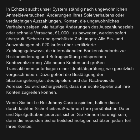
In Echtzeit sucht unser System ständig nach ungewöhnlichen
Anmeldeversuchen, Änderungen Ihres Spielverhaltens oder
verdächtigen Auszahlungen. Konten, die ungewöhnliches
Verhalten zeigen, wie häufige Änderungen des Auszahlungsziels
oder schnelle Versuche, €1.000+ zu bewegen, werden sofort
überprüft. Sichere und geschützte Zahlungen: Alle Ein- und
Auszahlungen ab €20 laufen über zertifizierte
Zahlungsgateways, die internationalen Bankenstandards zur
Risikominderung und Betrugsprüfung entsprechen.
Kontoverifizierung: Alle neuen Konten und großen
Transaktionen unterliegen einer Identitätsprüfung, wie gesetzlich
vorgeschrieben. Dazu gehört die Bestätigung der
Staatsangehörigkeit des Spielers und der Nachweis der
Adresse. So wird sichergestellt, dass nur echte Spieler auf ihre
Konten zugreifen können.
Wenn Sie bei Le Roi Johnny Casino spielen, halten diese
durchdachten Sicherheitsmaßnahmen Ihre persönlichen Daten
und Spielguthaben jederzeit sicher. Sie können beruhigt sein,
denn die neuesten Sicherheitstechnologien schützen jeden Teil
Ihres Kontos.