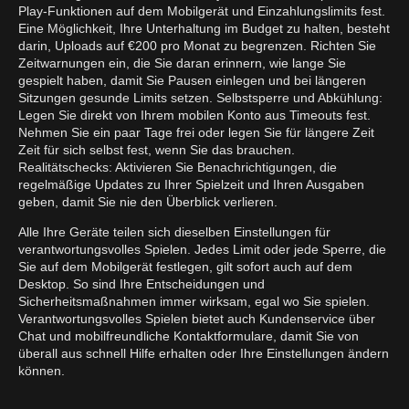
Play-Funktionen auf dem Mobilgerät und Einzahlungslimits fest.
Eine Möglichkeit, Ihre Unterhaltung im Budget zu halten, besteht
darin, Uploads auf €200 pro Monat zu begrenzen. Richten Sie
Zeitwarnungen ein, die Sie daran erinnern, wie lange Sie
gespielt haben, damit Sie Pausen einlegen und bei längeren
Sitzungen gesunde Limits setzen. Selbstsperre und Abkühlung:
Legen Sie direkt von Ihrem mobilen Konto aus Timeouts fest.
Nehmen Sie ein paar Tage frei oder legen Sie für längere Zeit
Zeit für sich selbst fest, wenn Sie das brauchen.
Realitätschecks: Aktivieren Sie Benachrichtigungen, die
regelmäßige Updates zu Ihrer Spielzeit und Ihren Ausgaben
geben, damit Sie nie den Überblick verlieren.
Alle Ihre Geräte teilen sich dieselben Einstellungen für
verantwortungsvolles Spielen. Jedes Limit oder jede Sperre, die
Sie auf dem Mobilgerät festlegen, gilt sofort auch auf dem
Desktop. So sind Ihre Entscheidungen und
Sicherheitsmaßnahmen immer wirksam, egal wo Sie spielen.
Verantwortungsvolles Spielen bietet auch Kundenservice über
Chat und mobilfreundliche Kontaktformulare, damit Sie von
überall aus schnell Hilfe erhalten oder Ihre Einstellungen ändern
können.