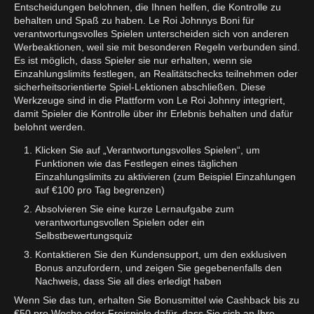
Entscheidungen belohnen, die Ihnen helfen, die Kontrolle zu
behalten und Spaß zu haben. Le Roi Johnnys Boni für
verantwortungsvolles Spielen unterscheiden sich von anderen
Werbeaktionen, weil sie mit besonderen Regeln verbunden sind.
Es ist möglich, dass Spieler sie nur erhalten, wenn sie
Einzahlungslimits festlegen, an Realitätschecks teilnehmen oder
sicherheitsorientierte Spiel-Lektionen abschließen. Diese
Werkzeuge sind in die Plattform von Le Roi Johnny integriert,
damit Spieler die Kontrolle über ihr Erlebnis behalten und dafür
belohnt werden.
Klicken Sie auf „Verantwortungsvolles Spielen“, um
Funktionen wie das Festlegen eines täglichen
Einzahlungslimits zu aktivieren (zum Beispiel Einzahlungen
auf €100 pro Tag begrenzen)
Absolvieren Sie eine kurze Lernaufgabe zum
verantwortungsvollen Spielen oder ein
Selbstbewertungsquiz
Kontaktieren Sie den Kundensupport, um den exklusiven
Bonus anzufordern, und zeigen Sie gegebenenfalls den
Nachweis, dass Sie all dies erledigt haben
Wenn Sie das tun, erhalten Sie Bonusmittel wie Cashback bis zu
€50 pro Woche oder Freispiele dafür, dass Sie sich an Ihre