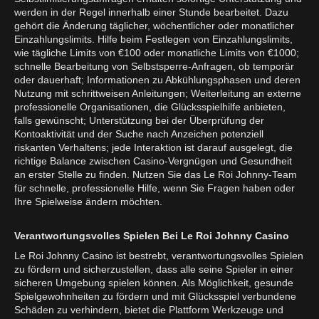
werden in der Regel innerhalb einer Stunde bearbeitet. Dazu
gehört die Änderung täglicher, wöchentlicher oder monatlicher
Einzahlungslimits. Hilfe beim Festlegen von Einzahlungslimits,
wie tägliche Limits von €100 oder monatliche Limits von €1000;
schnelle Bearbeitung von Selbstsperre-Anfragen, ob temporär
oder dauerhaft; Informationen zu Abkühlungsphasen und deren
Nutzung mit schrittweisen Anleitungen; Weiterleitung an externe
professionelle Organisationen, die Glücksspielhilfe anbieten,
falls gewünscht; Unterstützung bei der Überprüfung der
Kontoaktivität und der Suche nach Anzeichen potenziell
riskanten Verhaltens; jede Interaktion ist darauf ausgelegt, die
richtige Balance zwischen Casino-Vergnügen und Gesundheit
an erster Stelle zu finden. Nutzen Sie das Le Roi Johnny-Team
für schnelle, professionelle Hilfe, wenn Sie Fragen haben oder
Ihre Spielweise ändern möchten.
Verantwortungsvolles Spielen Bei Le Roi Johnny Casino
Le Roi Johnny Casino ist bestrebt, verantwortungsvolles Spielen
zu fördern und sicherzustellen, dass alle seine Spieler in einer
sicheren Umgebung spielen können. Als Möglichkeit, gesunde
Spielgewohnheiten zu fördern und mit Glücksspiel verbundene
Schäden zu verhindern, bietet die Plattform Werkzeuge und