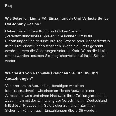
Faq
Wie Setze Ich Limits Für Einzahlungen Und Verluste Bei Le
Roi Johnny Casino?
Gehen Sie zu Ihrem Konto und klicken Sie auf
„Verantwortungsvolles Spielen“. Sie können Limits für
Einzahlungen und Verluste pro Tag, Woche oder Monat direkt in
Ihren Profileinstellungen festlegen. Wenn die Limits gesenkt
werden, treten die Änderungen sofort in Kraft. Wenn die Limits
erhöht werden, müssen Sie möglicherweise auf Ihren Schutz
warten.
Welche Art Von Nachweis Brauchen Sie Für Ein- Und
Auszahlungen?
Vor Ihrer ersten Auszahlung benötigen wir einen
Identitätsnachweis, wie einen amtlichen Ausweis, einen
Adressnachweis und einen Nachweis Ihrer Zahlungsmethode.
Zusammen mit der Einhaltung der Vorschriften in Deutschland
hilft dieser Prozess, Ihr Geld sicher zu halten. Zur Ihrer
Sicherheit können auch Einzahlungen überprüft werden.